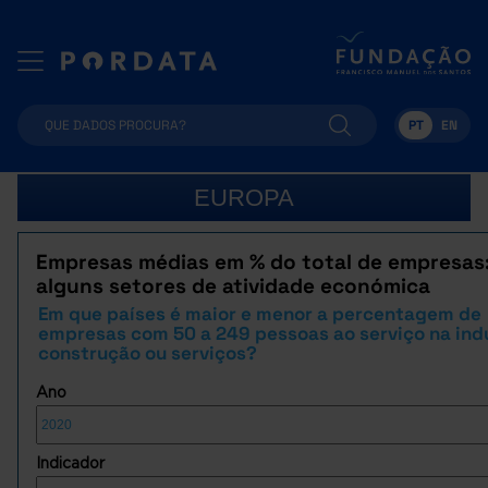
PT
EN
EUROPA
Empresas médias em % do total de empresas
alguns setores de atividade económica
Em que países é maior e menor a percentagem de
empresas com 50 a 249 pessoas ao serviço na indú
construção ou serviços?
Ano
Indicador