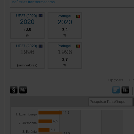
UE27 (2020)
Portugal
2020
2020
3,0
3,4
s
%
%
UE27 (2020)
Portugal
1996
1996
3,7
(sem valores)
%
Opções
O
11,2
1. Luxemburgo
6,5
2. Alemanha
5,4
3. Estónia
11,5