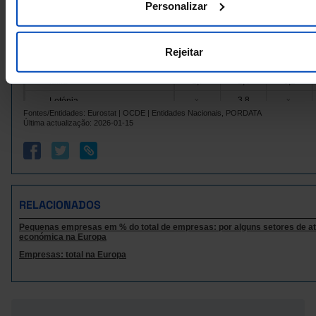
Personalizar
França
3,3
2,1
0,6
1,3
Grécia
x
x
Hungria
2,8
x
x
Rejeitar
18,7
3,3
Irlanda
-
Itália
1,7
2,4
0,2
3,8
Letónia
x
x
Fontes/Entidades: Eurostat | OCDE | Entidades Nacionais, PORDATA
Lituânia
8,5
3,1
20,9
Última actualização: 2026-01-15
11,2
Luxemburgo
x
x
Malta
x
-
x
2,7
Países Baixos
-
-
Polónia
2,5
2,5
1,3
RELACIONADOS
3,7
3,4
0,8
Portugal
Pequenas empresas em % do total de empresas: por alguns setores de at
República Checa
2,5
1,7
1,2
económica na Europa
4,4
Roménia
x
x
Empresas: total na Europa
Suécia
3,6
2,3
x
7,8
3,9
Noruega
x
Reino Unido
5,9
0,8
x