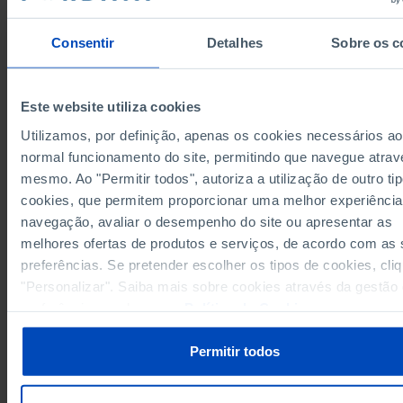
Grupos/Países
Indústrias
Construç
transformadoras
Consentir
Detalhes
Sobre os c
Anos
1996
2020
1996
3,0
União Europeia 27 (desde 2020)
x
s
x
Este website utiliza cookies
Alemanha
6,5
-
-
Utilizamos, por definição, apenas os cookies necessários ao
5,3
Áustria
x
x
normal funcionamento do site, permitindo que navegue atrav
Bélgica
2,9
x
x
mesmo. Ao "Permitir todos", autoriza a utilização de outro ti
5,1
Bulgária
x
x
cookies, que permitem proporcionar uma melhor experiência
Chipre
1,6
x
x
navegação, avaliar o desempenho do site ou apresentar as
2,7
Croácia
x
x
melhores ofertas de produtos e serviços, de acordo com as
preferências. Se pretender escolher os tipos de cookies, cli
Dinamarca
4,4
5,3
0,8
"Personalizar". Saiba mais sobre cookies através da gestão
47,5
1,2
52,6
Eslováquia
preferências ou da nossa
Política de Cookies
.
Eslovénia
3,8
2,5
-
2,9
2,8
Espanha
x
Permitir todos
Estónia
11,5
5,4
8,8
3,1
4,3
0,4
Finlândia