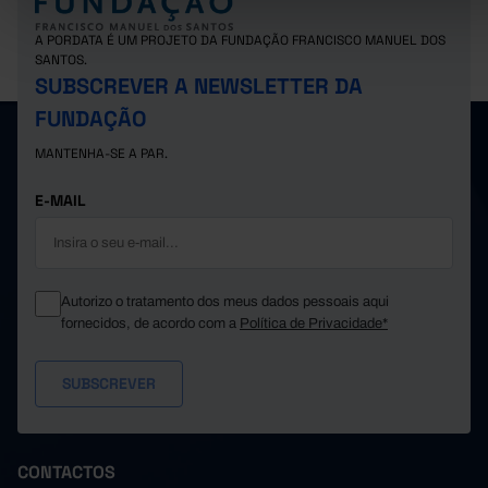
Suíça
20.432.796
26.638.759
12
A PORDATA É UM PROJETO DA FUNDAÇÃO FRANCISCO MANUEL DOS
SANTOS.
SUBSCREVER A NEWSLETTER DA
FUNDAÇÃO
MANTENHA-SE A PAR.
E-MAIL
Autorizo o tratamento dos meus dados pessoais aqui
fornecidos, de acordo com a
Política de Privacidade*
CONTACTOS