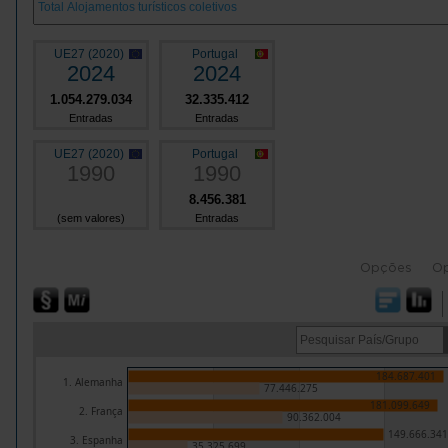
UE27 (2020)
Portugal
2024
2024
1.054.279.034
32.335.412
Entradas
Entradas
UE27 (2020)
Portugal
1990
1990
8.456.381
(sem valores)
Entradas
Opções
O
184.687.401
1. Alemanha
77.446.275
181.099.649
2. França
90.362.004
149.666.341
3. Espanha
35.325.699