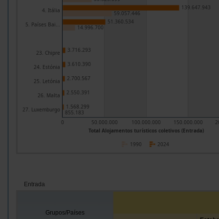
139.647.943
4. Itália
59.057.446
51.360.534
5. Países Bai...
14.996.700
3.716.293
23. Chipre
3.610.390
24. Estónia
2.700.567
25. Letónia
2.550.391
26. Malta
1.568.299
27. Luxemburgo
855.183
0
50.000.000
100.000.000
150.000.000
2
Total Alojamentos turísticos coletivos (Entrada)
1990
2024
Entrada
Grupos/Países