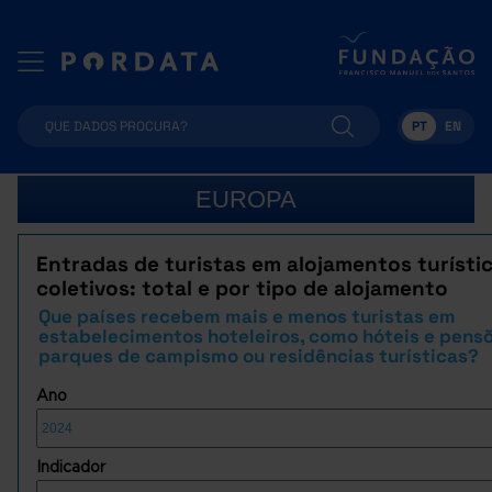
PT
EN
EUROPA
Entradas de turistas em alojamentos turísti
coletivos: total e por tipo de alojamento
Que países recebem mais e menos turistas em
estabelecimentos hoteleiros, como hóteis e pensõ
parques de campismo ou residências turísticas?
Ano
Indicador