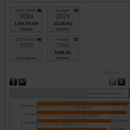
UE27 (2020)
Portugal
2024
2024
1.054.279.034
32.335.412
Entradas
Entradas
UE27 (2020)
Portugal
1990
1990
8.456.381
(sem valores)
Entradas
Opções
O
184.687.401
1. Alemanha
77.446.275
181.099.649
2. França
90.362.004
149.666.341
3. Espanha
35.325.699
139.647.943