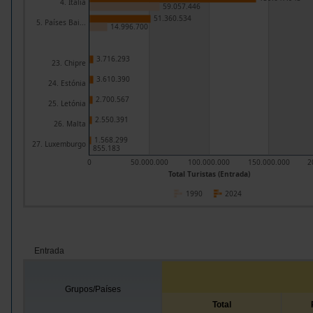
4. Itália
59.057.446
51.360.534
5. Países Bai...
14.996.700
3.716.293
23. Chipre
3.610.390
24. Estónia
2.700.567
25. Letónia
2.550.391
26. Malta
1.568.299
27. Luxemburgo
855.183
0
50.000.000
100.000.000
150.000.000
2
Total Turistas (Entrada)
1990
2024
Entrada
Grupos/Países
Total