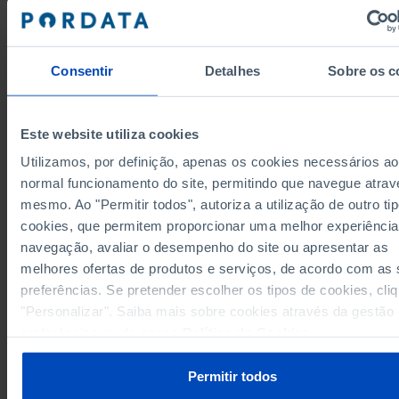
Grupos/Países
Total
Empr
Consentir
Detalhes
Sobre os c
Anos
1982
2024
1982
2.207.452
União Europeia 27 (desde 2020)
x
s
x
Alemanha
513.100
x
Pro
x
Este website utiliza cookies
61.832
Áustria
x
Pro
x
Utilizamos, por definição, apenas os cookies necessários ao
Bélgica
13.410
81.670
5.662
u
Pro
u
normal funcionamento do site, permitindo que navegue atrav
17.601
Bulgária
x
Pro
x
mesmo. Ao "Permitir todos", autoriza a utilização de outro ti
Chipre
1.635
x
Pro
x
cookies, que permitem proporcionar uma melhor experiência
9.362
Croácia
x
Pro
x
navegação, avaliar o desempenho do site ou apresentar as
melhores ofertas de produtos e serviços, de acordo com as
Dinamarca
7.255
53.166
2.587
u
Pro
u
preferências. Se pretender escolher os tipos de cookies, cli
20.231
Eslováquia
x
x
"Personalizar". Saiba mais sobre cookies através da gestão
Eslovénia
11.904
x
x
preferências ou da nossa
Política de Cookies
.
18.782
183.876
3.409
Espanha
Pro
Estónia
7.536
x
x
Permitir todos
48.791
Finlândia
x
x