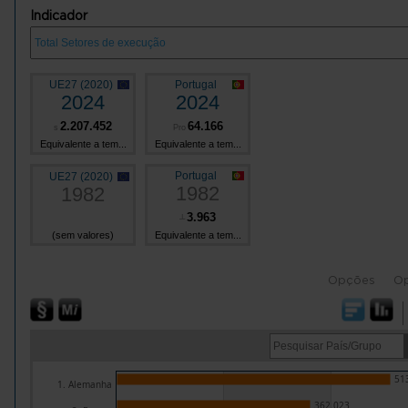
Indicador
UE27 (2020)
Portugal
2024
2024
2.207.452
64.166
s
Pro
Equivalente a tem...
Equivalente a tem...
Portugal
UE27 (2020)
1982
1982
3.963
┴
(sem valores)
Equivalente a tem...
Opções
O
51
1. Alemanha
362.023