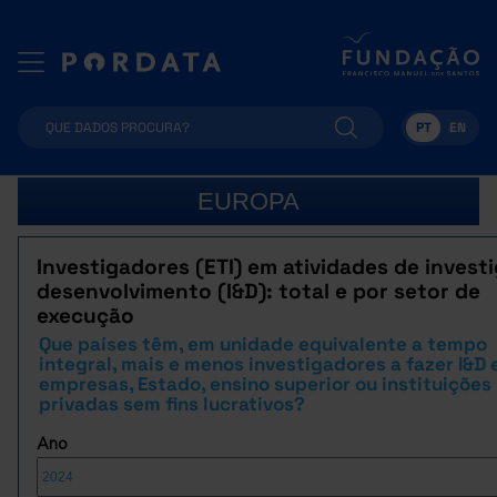
PT
EN
EUROPA
Investigadores (ETI) em atividades de invest
desenvolvimento (I&D): total e por setor de
execução
Que países têm, em unidade equivalente a tempo
integral, mais e menos investigadores a fazer I&D
empresas, Estado, ensino superior ou instituições
privadas sem fins lucrativos?
Ano