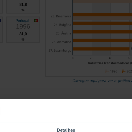
81,8
%
23. Dinamarca
Portugal
1996
24. Bulgária
25. Áustria
81,0
%
26. Alemanha
27. Luxemburgo
0
20
40
60
Indústrias transformadoras (
1996
20
Carregue aqui para ver o gráfico
Países
Indústrias
Comérc
Construção
Detalhes
transformadoras