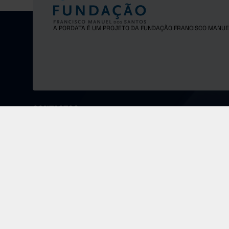
A PORDATA É UM PROJETO DA FUNDAÇÃO FRANCISCO MANUE
CONTACTOS
Fundação Francisco Manuel dos Santos
Morada
Email
Largo Monterroio Mascarenhas,
pordata@f
nº 1, 7º piso, 1099-081 Lisboa - Portugal
COPYRIGHT © 2024 FUNDAÇÃO FRANCISCO MANUEL DOS SANTOS.
TODOS OS DIREITOS RESERVADOS