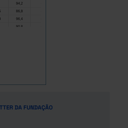
94,2
-
93,6
91,6
x
5
86,8
-
95,4
81,5
x
8
96,4
-
88,1
95,8
93,2
90,8
-
86,7
79,4
x
94,2
-
92,2
86,2
-
86,9
-
70,1
81,8
x
91,8
-
92,1
83,4
x
6
94,8
-
93,4
93,8
91,6
9
95,1
-
94,2
98,9
93,7
95,1
-
93,8
95,0
-
2
96,1
-
92,8
93,0
94,7
92,6
-
92,2
86,6
x
4
92,9
-
90,1
89,2
-
0
86,8
-
92,6
81,0
x
TTER DA FUNDAÇÃO
-
x
x
x
x
-
-
-
x
-