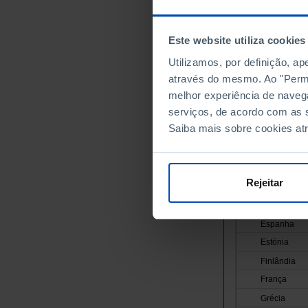
Anos
União Europei
Este website utiliza cookies
Alemanha
Utilizamos, por definição, a
Áustria
através do mesmo. Ao "Permit
Bélgica
melhor experiência de naveg
serviços, de acordo com as s
Bulgária
Saiba mais sobre cookies at
Chipre
Croácia
Dinamarca
Rejeitar
Eslováquia
Eslovénia
Espanha
Estónia
Finlândia
França
Grécia