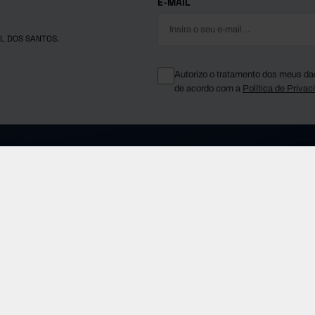
E-MAIL
L DOS SANTOS.
Autorizo o tratamento dos meus da
de acordo com a
Política de Privac
Telefone Geral
fms.pt
(+351) 210 015 800
Sobre a FF