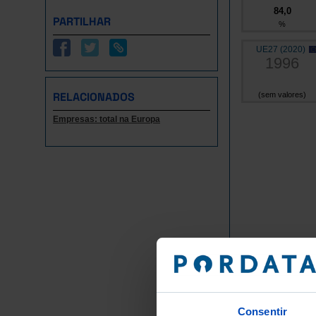
84,0
PARTILHAR
%
UE27 (2020)
1996
RELACIONADOS
(sem valores)
Empresas: total na Europa
Proporção - %
Grupos/
Consentir