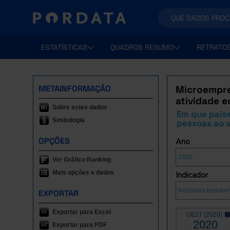
ESTATÍSTICAS
QUADROS RESUMO
RETRATO
METAINFORMAÇÃO
Microempre
atividade 
Sobre estes dados
Em que país
Simbologia
pessoas ao s
OPÇÕES
Ano
Ver Gráfico Ranking
Mais opções e dados
Indicador
EXPORTAR
Exportar para Excel
UE27 (2020)
2020
Exportar para PDF