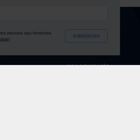
dos pessoais aqui fornecidos,
idade*
SIGA A FUNDAÇÃO
MS
Sobre a Pordata
Fontes e Entidades
Glossário
Imprensa