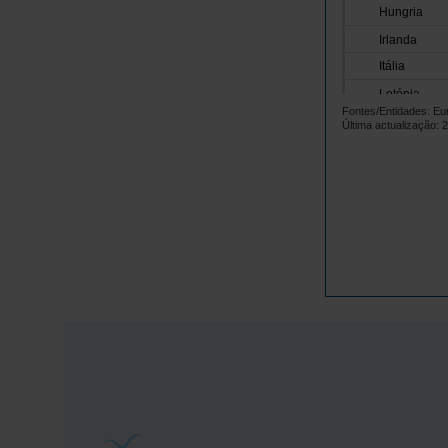
Hungria
Irlanda
Itália
Letónia
Fontes/Entidades: Eu
Lituânia
Última actualização: 
Luxemburgo
Malta
Países Baix
Polónia
Portugal
República 
Roménia
Suécia
Noruega
Reino Unido
Suíça