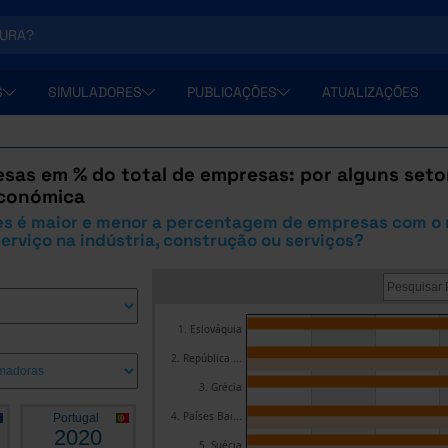
S
SIMULADORES
PUBLICAÇÕES
ATUALIZAÇÕES
sas em % do total de empresas: por alguns seto
económica
es é maior e menor a percentagem de empresas com o
erviço na indústria, construção ou serviços?
1. Eslováquia
2. República ...
3. Grécia
4. Países Bai...
Portugal
2020
5. Suécia