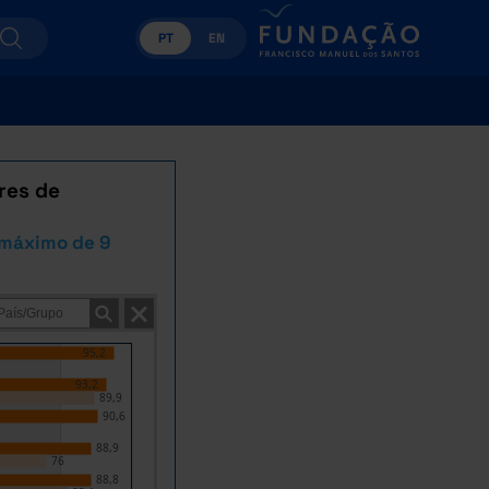
PT
EN
res de
 máximo de 9
95,2
93,2
89,9
90,6
88,9
76
88,8