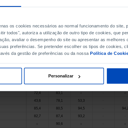
1996
2020
1996
2020
199
84,0
a 27 (desde 2020)
x
x
x
x
67,8
x
x
-
x
penas os cookies necessários ao normal funcionamento do site,
74,8
x
x
-
x
ir todos", autoriza a utilização de outro tipo de cookies, que 
86,7
ação, avaliar o desempenho do site ou apresentar as melhores o
x
x
-
x
uas preferências. Se pretender escolher os tipos de cookies, cl
77,0
x
x
-
x
ravés da gestão de preferências ou da nossa
Política de Cooki
87,9
x
x
-
x
84,1
x
x
-
x
78,9
77,1
89,3
-
x
Personalizar
95,2
-
-
-
-
87,8
88,0
92,8
93,
-
72,4
83,1
x
-
x
43,6
78,1
53,3
-
-
85,4
80,5
94,5
94,
-
82,7
87,4
93,2
-
-
90,6
x
x
-
x