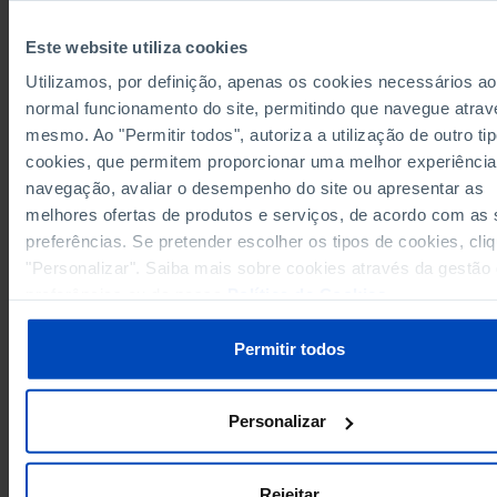
Grupos/Países
Setor do E
Setor das empresas
setor priv
Este website utiliza cookies
fins lucr
Utilizamos, por definição, apenas os cookies necessários ao
Anos
1977
2009
1977
normal funcionamento do site, permitindo que navegue atrav
União Europeia 27 (desde 2020)
x
x
x
mesmo. Ao "Permitir todos", autoriza a utilização de outro ti
Alemanha
5.274,9
1.966,1
96,0
Pro
cookies, que permitem proporcionar uma melhor experiência
236,3
136,6
Áustria
Pro
x
navegação, avaliar o desempenho do site ou apresentar as
Bélgica
191,7
108,9
17,5
melhores ofertas de produtos e serviços, de acordo com as
Pro
preferências. Se pretender escolher os tipos de cookies, cli
3,0
4,9
7,0
Bulgária
Pro
"Personalizar". Saiba mais sobre cookies através da gestão
Chipre
0,1
x
Pro
x
preferências ou da nossa
Política de Cookies
.
1,9
Croácia
x
Pro
x
Dinamarca
117,8
104,8
3,0
Pro
Permitir todos
3,1
Eslováquia
x
Pro
x
Eslovénia
4,2
x
Pro
x
Personalizar
31,8
91,9
1,0
Espanha
Pro
Estónia
5,5
x
Pro
x
84,8
141,2
0,3
Finlândia
Pro
Rejeitar