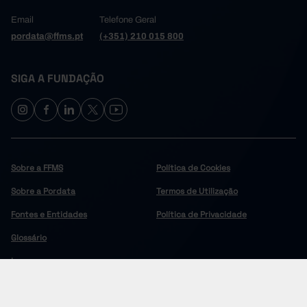
Email
Telefone Geral
pordata@ffms.pt
(+351) 210 015 800
SIGA A FUNDAÇÃO
Sobre a FFMS
Política de Cookies
Sobre a Pordata
Termos de Utilização
Fontes e Entidades
Política de Privacidade
Glossário
Imprensa
COPYRIGHT © 2024 FUNDAÇÃO FRANCISCO MANUEL DOS SANTOS.