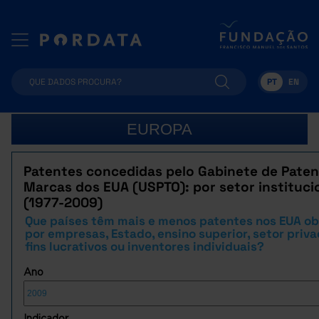
PT
EN
EUROPA
Patentes concedidas pelo Gabinete de Paten
Marcas dos EUA (USPTO): por setor instituci
(1977-2009)
Que países têm mais e menos patentes nos EUA ob
por empresas, Estado, ensino superior, setor priv
fins lucrativos ou inventores individuais?
Ano
Indicador