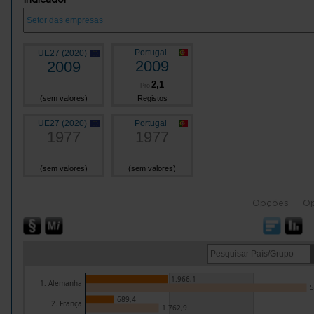
Portugal
UE27 (2020)
2009
2009
2,1
Pro
(sem valores)
Registos
UE27 (2020)
Portugal
1977
1977
(sem valores)
(sem valores)
Opções
O
1.966,1
1. Alemanha
5
689,4
2. França
1.762,9