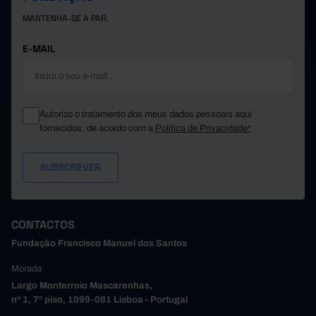
2.053,8
746,1
149,7
MANTENHA-SE A PAR.
Reino Unido
Pro
Suíça
1.166,3
278,3
8,2
Pro
E-MAIL
Autorizo o tratamento dos meus dados pessoais aqui
fornecidos, de acordo com a
Política de Privacidade*
CONTACTOS
Fundação Francisco Manuel dos Santos
Morada
Largo Monterroio Mascarenhas,
nº 1, 7º piso, 1099-081 Lisboa - Portugal