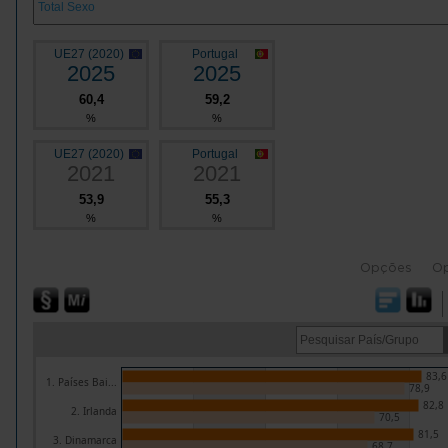
UE27 (2020)
Portugal
2025
2025
60,4
59,2
%
%
UE27 (2020)
Portugal
2021
2021
53,9
55,3
%
%
Opções
O
83,6
1. Países Bai...
78,9
82,8
2. Irlanda
70,5
81,5
3. Dinamarca
68,7