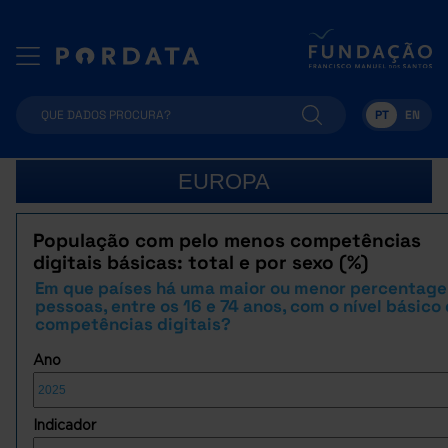
PT
EN
EUROPA
População com pelo menos competências
digitais básicas: total e por sexo (%)
Em que países há uma maior ou menor percentag
pessoas, entre os 16 e 74 anos, com o nível básico
competências digitais?
Ano
Indicador