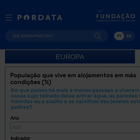
PT
EN
EUROPA
População que vive em alojamentos em más
condições (%)
Em que países há mais e menos pessoas a vivere
casas cujo telhado deixa entrar água, as paredes 
húmidas ou o soalho e os caixilhos das janelas est
podres?
Ano
Indicador