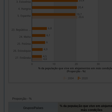
20,8
3. Eslovénia
20,4
4. Hungria
19,7
5. Espanha
20,6
6,8
23. República ...
6,1
24. Malta
6
25. Polónia
4,9
26. Eslováquia
4,5
27. Finlândia
4,6
0
10
20
30
% da população que vive em alojamentos em más condiçõ
(Proporção - %)
2004
2020
Proporção - %
% da população que vive em alojam
Grupos/Países
más condições