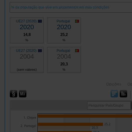
UE27 (2020)
Portugal
2020
2020
14,8
25,2
%
%
UE27 (2020)
Portugal
2004
2004
20,3
(sem valores)
%
Opções
O
1. Chipre
25,2
2. Portugal
20,3