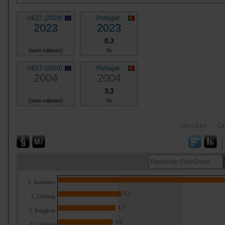
UE27 (2020)
Portugal
2023
2023
0,3
(sem valores)
%
UE27 (2020)
Portugal
2004
2004
3,3
(sem valores)
%
Opções
O
1. Roménia
5,2
2. Letónia
4,7
3. Bulgária
4,5
4. Lituânia