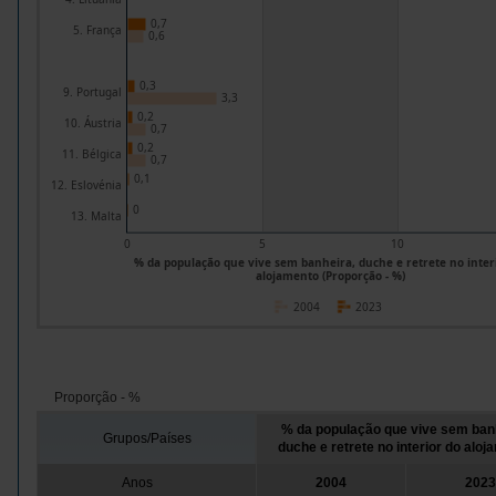
0,7
5. França
0,6
0,3
9. Portugal
3,3
0,2
10. Áustria
0,7
0,2
11. Bélgica
0,7
0,1
12. Eslovénia
0
13. Malta
0
5
10
% da população que vive sem banheira, duche e retrete no inter
alojamento (Proporção - %)
2004
2023
Proporção - %
% da população que vive sem ban
Grupos/Países
duche e retrete no interior do alo
Anos
2004
2023