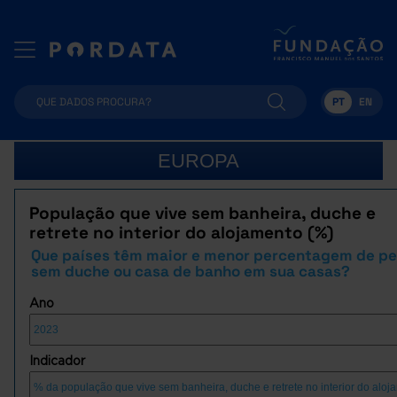
PT
EN
EUROPA
População que vive sem banheira, duche e
retrete no interior do alojamento (%)
Que países têm maior e menor percentagem de p
sem duche ou casa de banho em sua casas?
Ano
Indicador