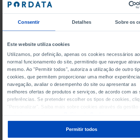
Grupos/Países
Combustív
Total
sólidos
Consentir
Detalhes
Sobre os c
Anos
1990
2024
1990
100,00
100,00
100,00
União Europeia 27 (desde 2020)
Este website utiliza cookies
Alemanha
25,16
14,39
39,83
Utilizamos, por definição, apenas os cookies necessários ao
1,10
2,51
0,21
Áustria
normal funcionamento do site, permitindo que navegue atrav
Bélgica
1,67
2,39
0,20
mesmo. Ao "Permitir todos", autoriza a utilização de outro ti
1,25
1,73
1,67
Bulgária
cookies, que permitem proporcionar uma melhor experiência
Chipre
0,00
0,00
0,00
navegação, avaliar o desempenho do site ou apresentar as
0,77
0,66
0,03
Croácia
melhores ofertas de produtos e serviços, de acordo com as
preferências. Se pretender escolher os tipos de cookies, cli
Dinamarca
1,37
1,85
0,00
"Personalizar". Saiba mais sobre cookies através da gestão
0,71
1,25
0,46
Eslováquia
preferências ou da nossa
Política de Cookies
.
Eslovénia
0,41
0,58
0,44
4,63
6,93
3,82
Espanha
Permitir todos
Estónia
0,84
0,73
0,00