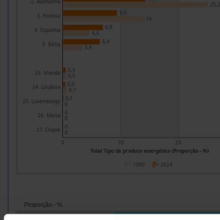
2. Alemanha
25,
9,5
3. Polónia
14
6,9
4. Espanha
4,6
6,4
5. Itália
3,4
0,5
23. Irlanda
0,5
0,5
24. Lituânia
0,7
0,1
25. Luxemburgo
0
0
26. Malta
0
0
27. Chipre
0
0
10
20
Total Tipo de produto energético (Proporção - %)
1990
2024
Proporção - %