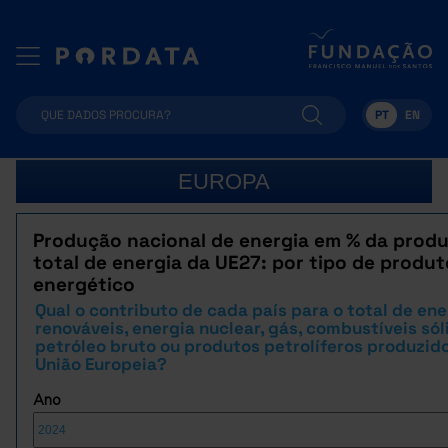
PT
EN
EUROPA
Produção nacional de energia em % da prod
total de energia da UE27: por tipo de produt
energético
Qual o contributo de cada país para o total de ene
renováveis, energia nuclear, gás, combustíveis sól
petróleo bruto ou produtos petrolíferos produzid
União Europeia?
Ano