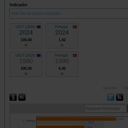
Indicador
UE27 (2020)
Portugal
2024
2024
100,00
1,42
%
%
UE27 (2020)
Portugal
1990
1990
100,00
0,46
%
%
Opções
O
23,8
1. França
14,9
14,4