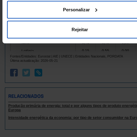
1,62
3,87
0,00
Finlândia
Personalizar
França
14,90
23,79
2,56
1,24
0,92
2,33
Grécia
Hungria
1,98
2,01
1,38
Rejeitar
0,47
0,53
0,01
Irlanda
Itália
3,41
6,45
0,09
0,15
0,55
0,00
Letónia
Fontes/Entidades: Eurostat | AIE | UNECE | Entidades Nacionais, PORDATA
Lituânia
0,68
0,46
0,00
Última actualização: 2026-05-21
0,00
0,06
0,00
Luxemburgo
Malta
0,00
0,01
0,00
8,17
3,55
0,00
Países Baixos
Polónia
13,99
9,46
32,35
RELACIONADOS
0,46
1,42
0,04
Portugal
Produção primária de energia: total e por alguns tipos de produto energét
República Checa
5,54
3,86
11,88
Europa
5,50
3,80
2,70
Roménia
Intensidade energética da economia: por tipo de setor consumidor na Eur
Suécia
3,98
6,25
0,00