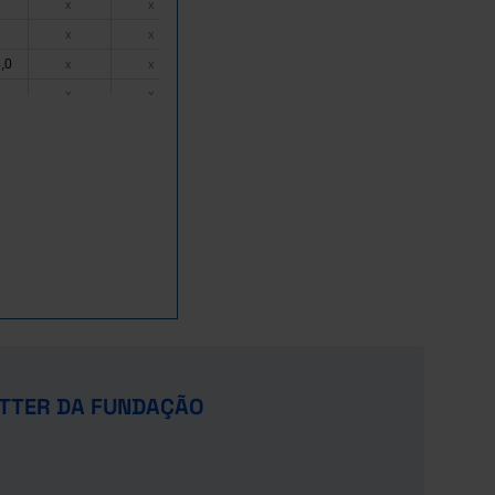
646,5
x
x
x
x
447,1
2.775,3
1,0
x
x
,0
15.500,5
79.390,0
1.127,2
x
x
Pro
452,6
x
x
x
s
x
1.148,9
x
x
x
x
75,1
290,8
8,6
x
x
0,0
x
x
x
x
2.005,4
33.481,7
141,8
x
x
11.752,3
x
x
x
x
2
49,0
809,4
11,8
x
x
868,9
x
x
x
x
894,6
x
x
x
x
,4
65.491,3
x
x
x
Pro
x
86,6
1.373,0
0,0
x
x
TTER DA FUNDAÇÃO
7.033,9
25.504,4
0,0
x
x
7.038,6
3.394,3
x
x
x
,8
5.761,0
43.874,2
1,9
x
x
Pro