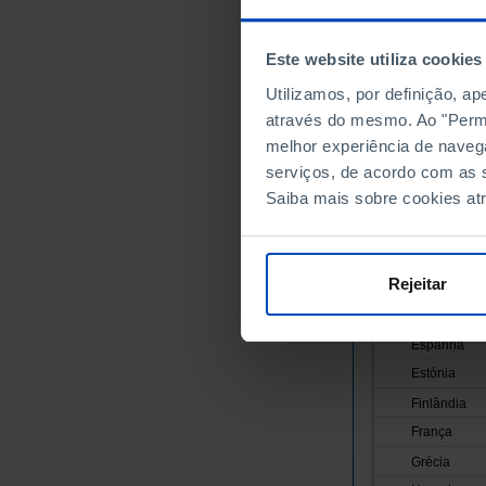
Anos
União Europei
Este website utiliza cookies
Alemanha
Utilizamos, por definição, a
Áustria
através do mesmo. Ao "Permit
Bélgica
melhor experiência de naveg
Bulgária
serviços, de acordo com as s
Saiba mais sobre cookies at
Chipre
Croácia
Dinamarca
Rejeitar
Eslováquia
Eslovénia
Espanha
Estónia
Finlândia
França
Grécia