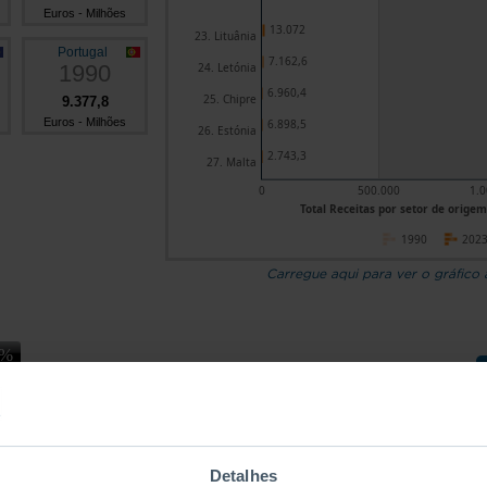
Euros - Milhões
13.072
23. Lituânia
Portugal
7.162,6
1990
24. Letónia
6.960,4
25. Chipre
9.377,8
Euros - Milhões
6.898,5
26. Estónia
2.743,3
27. Malta
0
500.000
1.0
Total Receitas por setor de origem
1990
202
Carregue aqui para ver o gráfico
Países
Total
Sociedades
Detalhes