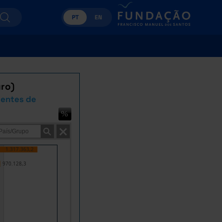
PT
EN
uro)
ientes de
1.317.363,2
970.128,3