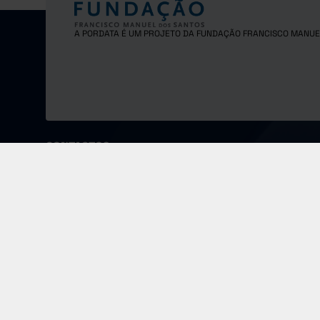
A PORDATA É UM PROJETO DA FUNDAÇÃO FRANCISCO MANUE
CONTACTOS
Fundação Francisco Manuel dos Santos
Morada
Email
Largo Monterroio Mascarenhas,
pordata@f
nº 1, 7º piso, 1099-081 Lisboa - Portugal
COPYRIGHT © 2024 FUNDAÇÃO FRANCISCO MANUEL DOS SANTOS.
TODOS OS DIREITOS RESERVADOS