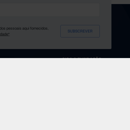
dos pessoais aqui fornecidos,
idade*
SIGA A FUNDAÇÃO
MS
Sobre a Pordata
Fontes e Entidades
Glossário
Imprensa