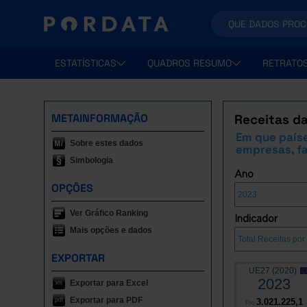
ESTATÍSTICAS
QUADROS RESUMO
RETRATO
METAINFORMAÇÃO
Receitas da
Em que paíse
Sobre estes dados
empresas, fa
Simbologia
Ano
OPÇÕES
Ver Gráfico Ranking
Indicador
Mais opções e dados
EXPORTAR
UE27 (2020)
2023
Exportar para Excel
Exportar para PDF
3.021.225,1
Pro