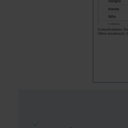
Hungria
Irlanda
Itália
Letónia
Fontes/Entidades: Eur
Lituânia
Última actualização: 
Luxemburgo
Malta
Países Baix
Polónia
Portugal
República 
Roménia
Suécia
Islândia
Noruega
Reino Unido
Suíça