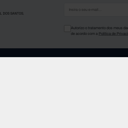
L DOS SANTOS.
Autorizo o tratamento dos meus da
de acordo com a
Política de Privac
Telefone Geral
fms.pt
(+351) 210 015 800
Sobre a FF