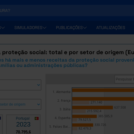
S
SIMULADORES
PUBLICAÇÕES
ATUALIZAÇÕES
 proteção social: total e por setor de origem (E
s há mais e menos receitas da proteção social proven
mílias ou administrações públicas?
1. Alemanha
2. França
271.140
637.508
3. Itália
215.592,4
385.585,9
4. Espanha
Portugal
79.527,5
2023
330.726
5. Países Bai...
82.479,3
70.795,6