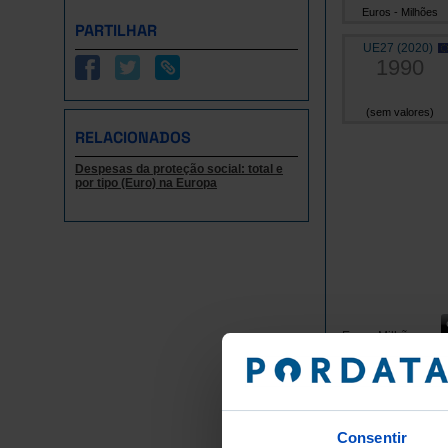
Euros - Milhões
PARTILHAR
UE27 (2020)
1990
(sem valores)
RELACIONADOS
Despesas da proteção social: total e
por tipo (Euro) na Europa
Euro - Milhões
Grupos/
Consentir