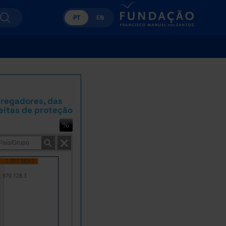
PT
EN
pregadores, das
eitas de proteção
1.317.363,2
970.128,3