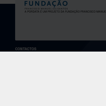
A PORDATA É UM PROJETO DA FUNDAÇÃO FRANCISCO MANUE
CONTACTOS
Fundação Francisco Manuel dos Santos
Morada
Email
Largo Monterroio Mascarenhas,
pordata@f
nº 1, 7º piso, 1099-081 Lisboa - Portugal
COPYRIGHT © 2024 FUNDAÇÃO FRANCISCO MANUEL DOS SANTOS.
TODOS OS DIREITOS RESERVADOS