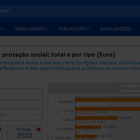
S
SIMULADORES
PUBLICAÇÕES
ATUALIZAÇÕES
 proteção social: total e por tipo (Euro)
arrecadam mais e menos contribuições sociais dos em
ficiárias e das administrações públicas ou outras rec
1. Alemanha
2. França
271.140
637.508
3. Itália
215.592,4
385.585,9
4. Espanha
Portugal
79.527,5
2023
330.726
5. Países Bai...
82.479,3