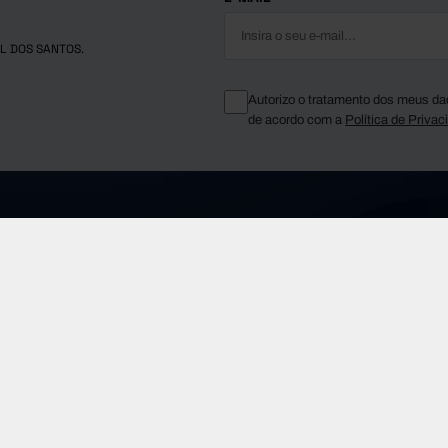
L DOS SANTOS.
Autorizo o tratamento dos meus da
de acordo com a
Política de Privac
Telefone Geral
fms.pt
(+351) 210 015 800
Sobre a FF