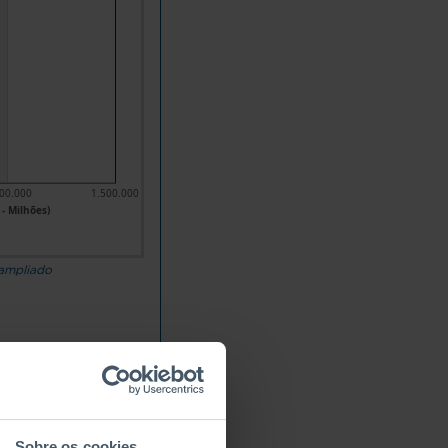
00.000
1.500.000
 - Milhões)
3
 ampliado
ver tabela completa
Receitas por tipo
s dos
Contribuições sociais das
Contribuições das
pessoas protegidas
administrações públicas
Sobre os cookies