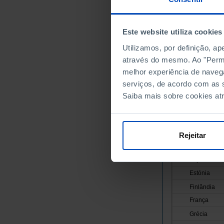
Anos
União Europei
Este website utiliza cookies
Alemanha
Utilizamos, por definição, a
Áustria
através do mesmo. Ao "Permit
Bélgica
melhor experiência de naveg
Bulgária
serviços, de acordo com as s
Chipre
Saiba mais sobre cookies at
Croácia
Dinamarca
Eslováquia
Rejeitar
Eslovénia
Espanha
Estónia
Finlândia
França
Grécia