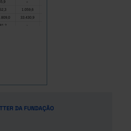
85,9
10.798,5
13.254,4
x
x
52,3
1.059,6
9.692,3
4.007,5
42.426,0
.809,0
33.430,9
88.300,0
62.343,0
318.093,0
Pro
Pro
81,2
1.165,8
3.099,3
x
s
x
s
38,6
4.697,7
6.052,5
x
x
08,7
451,7
4.912,4
891,1
8.900,8
7,3
189,1
1.952,7
x
x
718,0
32.210,4
89.110,0
20.655,9
89.242,0
x
x
x
x
01,0
1.805,7
12.056,9
2.442,5
31.189,6
68,7
14.123,4
18.907,6
x
x
05,2
33.404,8
13.320,8
x
x
.449,0
14.257,9
83.561,8
x
Pro
x
Pro
95,7
68,7
459,2
638,6
4.607,7
TTER DA FUNDAÇÃO
67,9
2.978,8
16.376,9
15.081,1
63.404,1
53.760,9
81.668,2
x
x
.633,3
15.594,0
100.528,9
9.585,5
63.634,1
Pro
Pro