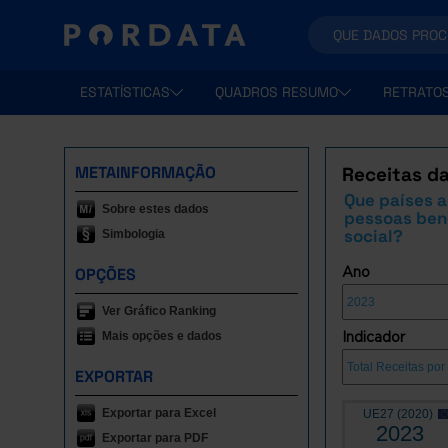
ESTATÍSTICAS
QUADROS RESUMO
RETRATO
METAINFORMAÇÃO
Receitas da
Que países 
Sobre estes dados
pessoas bene
social?
Simbologia
OPÇÕES
Ano
Ver Gráfico Ranking
Mais opções e dados
Indicador
EXPORTAR
Exportar para Excel
UE27 (2020)
2023
Exportar para PDF