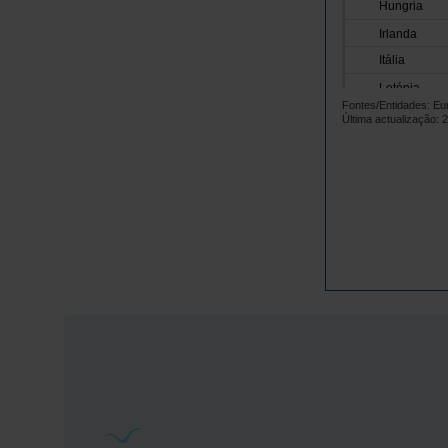
Hungria
Irlanda
Itália
Letónia
Fontes/Entidades: Eur
Lituânia
Última actualização: 
Luxemburgo
Malta
Países Baix
Polónia
Portugal
República 
Roménia
Suécia
Islândia
Noruega
Reino Unido
Suíça