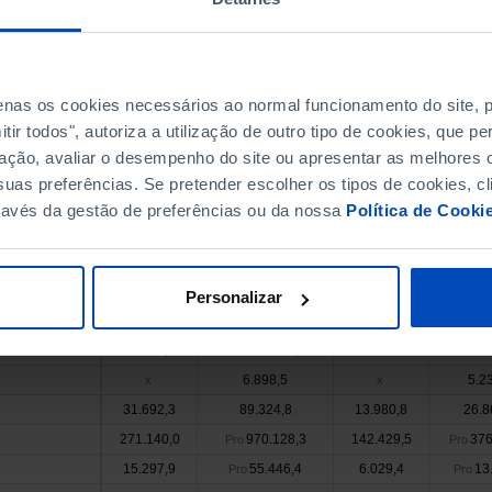
1990
2023
1990
20
a 27 (desde 2020)
x
x
x
x
1.317.363,2
447
x
Pro
x
Pro
penas os cookies necessários ao normal funcionamento do site,
33.788,1
145.819,4
13.299,0
49.6
ir todos", autoriza a utilização de outro tipo de cookies, que 
44.247,2
181.156,6
18.362,6
67.2
ação, avaliar o desempenho do site ou apresentar as melhores o
24.063,2
8.4
x
x
uas preferências. Se pretender escolher os tipos de cookies, cl
6.960,4
1.6
x
x
ravés da gestão de preferências ou da nossa
Política de Cooki
17.321,3
4.8
x
x
33.256,1
126.013,1
2.611,6
14
Pro
Pro
24.652,0
12.0
x
x
Personalizar
14.664,6
4.2
x
x
79.527,5
385.585,9
43.282,5
165
Pro
Pro
6.898,5
5.2
x
x
31.692,3
89.324,8
13.980,8
26.8
271.140,0
970.128,3
142.429,5
376
Pro
Pro
15.297,9
55.446,4
6.029,4
13
Pro
Pro