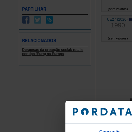
PARTILHAR
(sem valores)
UE27 (2020)
1990
(sem valores)
RELACIONADOS
Despesas da proteção social: total e
por tipo (Euro) na Europa
Euro - Milhões
Grupos/
Consentir