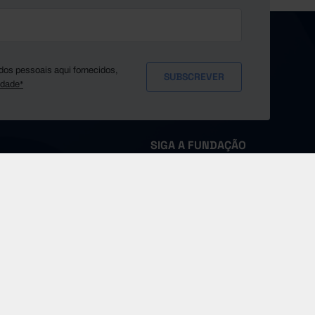
dos pessoais aqui fornecidos,
idade*
SIGA A FUNDAÇÃO
MS
Sobre a Pordata
Fontes e Entidades
Glossário
Imprensa