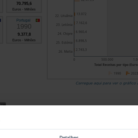
70.795,6
Euros - Milhões
13.072
22. Lituânia
Portugal
7.162,6
1990
23. Letónia
6.960,4
24. Chipre
9.377,8
Euros - Milhões
6.898,5
25. Estónia
2.743,3
26. Malta
0
500.000
1.0
Total Receitas por tipo (Euro
1990
202
Carregue aqui para ver o gráfico
Países
Contribuições sociai
Total
empregadores
Detalhes