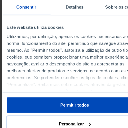
Total
Um adul
Consentir
Detalhes
Sobre os c
Anos
1995
2025
1995
União Europeia 27 (desde 2020)
x
x
x
Este website utiliza cookies
Alemanha
15.035
33.324
14.422
Utilizamos, por definição, apenas os cookies necessários ao
15.708
14.604
Áustria
x
normal funcionamento do site, permitindo que navegue atrav
Bélgica
15.015
33.873
12.889
mesmo. Ao "Permitir todos", autoriza a utilização de outro ti
11.180
Bulgária
x
x
cookies, que permitem proporcionar uma melhor experiência
navegação, avaliar o desempenho do site ou apresentar as
Chipre
26.200
x
x
melhores ofertas de produtos e serviços, de acordo com as
16.097
Croácia
x
x
preferências. Se pretender escolher os tipos de cookies, cli
Dinamarca
x
x
x
"Personalizar". Saiba mais sobre cookies através da gestão
Eslováquia
x
x
x
preferências ou da nossa
Política de Cookies
.
Eslovénia
22.036
x
x
7.445
22.938
7.480
Espanha
Permitir todos
Estónia
19.622
x
x
33.431
Finlândia
x
x
Personalizar
França
14.469
12.659
x