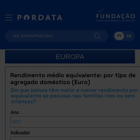
PT
EN
EUROPA
Rendimento médio equivalente: por tipo de
agregado doméstico (Euro)
Em que países têm maior e menor rendimento por 
equivalente as pessoas nas famílias com ou sem
crianças?
Ano
Indicador