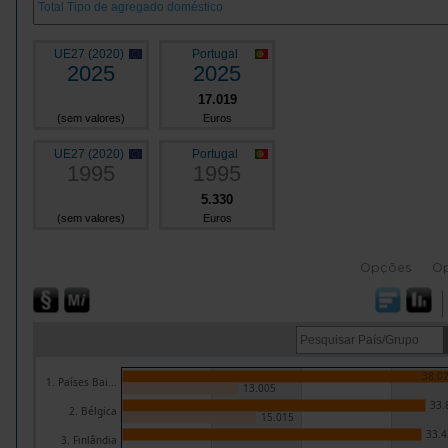
UE27 (2020)
Portugal
2025
2025
17.019
(sem valores)
Euros
UE27 (2020)
Portugal
1995
1995
5.330
(sem valores)
Euros
Opções
O
38.0
1. Países Bai...
13.005
33.
2. Bélgica
15.015
33.4
3. Finlândia