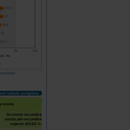
67,4
5
67
64,6
63
62,5
80
100
axa - %)
5
 ampliado
ver tabela completa
de ensino
Do ensino secundário ao
ensino pós-secundário não
Ensino superior (ISCED 5-8)
superior (ISCED 3-4)