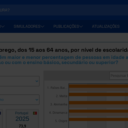
S
SIMULADORES
PUBLICAÇÕES
ATUALIZAÇÕES
rego, dos 15 aos 64 anos, por nível de escolari
êm maior e menor percentagem de pessoas em idade at
o ou com o ensino básico, secundário ou superior?
1. Países Bai...
2. Malta
3. Alemanha
4. Dinamarca
Portugal
2025
5. Chipre
73,9