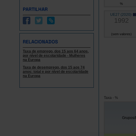
%
PARTILHAR
UE27 (2020)
1992
(sem valores)
RELACIONADOS
Taxa de emprego, dos 15 aos 64 anos,
por nível de escolaridade - Mulheres
na Europa
Taxa de desemprego, dos 15 aos 74
anos: total e por nível de escolaridade
na Europa
Taxa - %
Grupos/