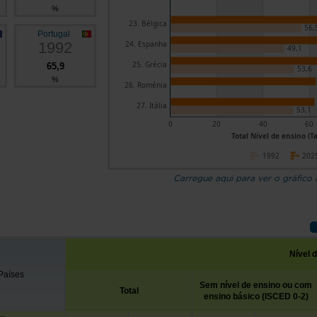
%
23. Bélgica
56,
Portugal
1992
24. Espanha
49,1
25. Grécia
65,9
53,6
%
26. Roménia
27. Itália
53,1
0
20
40
60
Total Nível de ensino (T
1992
202
Carregue aqui para ver o gráfico
Nível 
Países
Sem nível de ensino ou com
Total
ensino básico (ISCED 0-2)