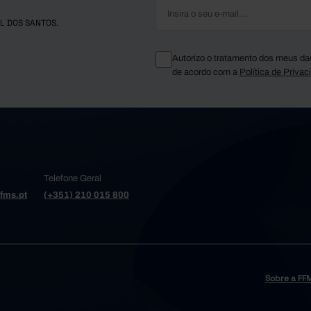
L DOS SANTOS.
Autorizo o tratamento dos meus da
de acordo com a
Política de Privac
Telefone Geral
fms.pt
(+351) 210 015 800
Sobre a FF