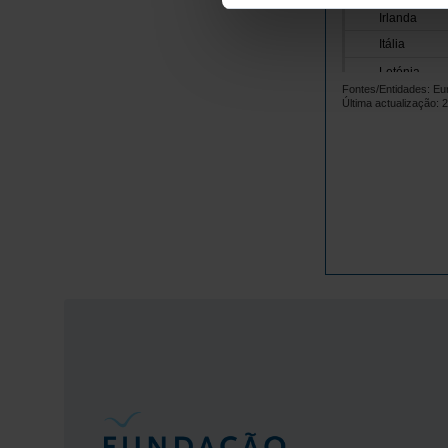
Irlanda
Itália
Letónia
Fontes/Entidades: Eur
Lituânia
Última actualização: 
Luxemburgo
Malta
Países Baix
Polónia
Portugal
República 
Roménia
Suécia
Islândia
Noruega
Reino Unido
Suíça