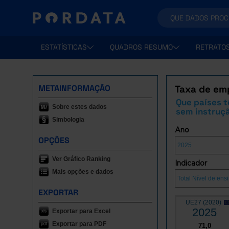
ESTATÍSTICAS
QUADROS RESUMO
RETRATO
METAINFORMAÇÃO
Taxa de emp
Que países t
Sobre estes dados
sem instruçã
Simbologia
Ano
OPÇÕES
Ver Gráfico Ranking
Indicador
Mais opções e dados
EXPORTAR
UE27 (2020)
2025
Exportar para Excel
Exportar para PDF
71,0