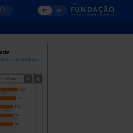
PT
EN
dade
iva a trabalhar,
82,3
63,7
80
77,2
66,6
76,9
74,5
76,8