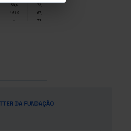
58,4
73,7
78,3
87,6
61,9
67,3
82,3
82,8
┴
┴
73,2
88,4
x
x
70,6
90,8
x
x
68,4
63,8
79,7
85,0
80,6
89,9
x
x
83,2
89,8
x
x
72,7
91,2
x
x
63,6
75,4
91,2
87,8
82,3
87,5
x
x
65,8
90,1
x
x
80,0
88,6
x
x
x
x
x
x
TTER DA FUNDAÇÃO
76,6
87,8
x
x
75,9
85,5
x
x
80,4
88,1
x
x