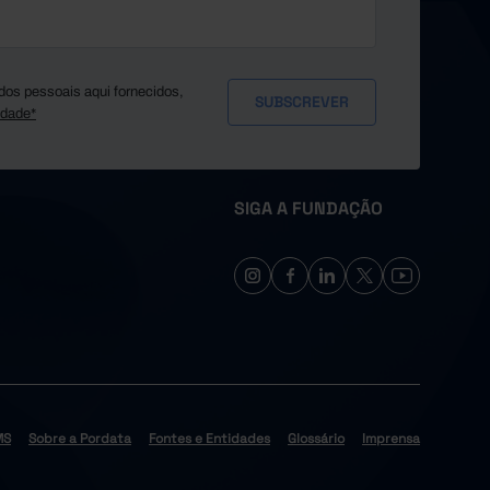
dos pessoais aqui fornecidos,
idade*
SIGA A FUNDAÇÃO
MS
Sobre a Pordata
Fontes e Entidades
Glossário
Imprensa