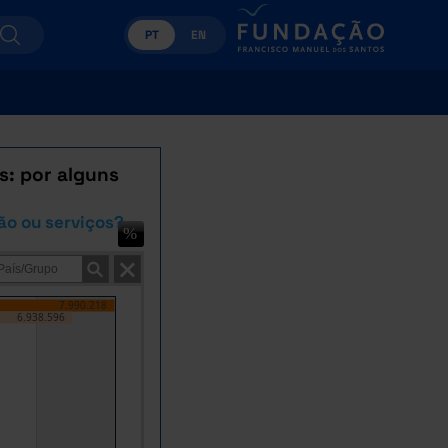
PT
EN
s: por alguns
ão ou serviços?
7.990.218
6.938.596