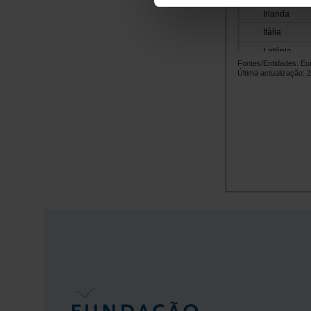
Irlanda
Itália
Letónia
Fontes/Entidades: Eu
Lituânia
Última actualização: 
Luxemburgo
Malta
Países Baix
Polónia
Portugal
República 
Roménia
Suécia
Noruega
Reino Unido