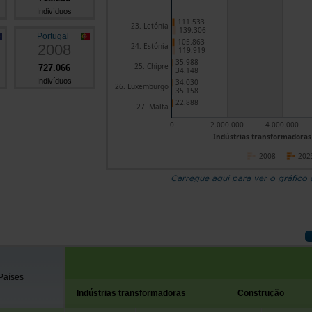
Indivíduos
111.533
23. Letónia
139.306
Portugal
105.863
2008
24. Estónia
119.919
35.988
25. Chipre
727.066
34.148
Indivíduos
34.030
26. Luxemburgo
35.158
22.888
27. Malta
0
2.000.000
4.000.000
Indústrias transformadoras 
2008
202
Carregue aqui para ver o gráfico
Países
Indústrias transformadoras
Construção