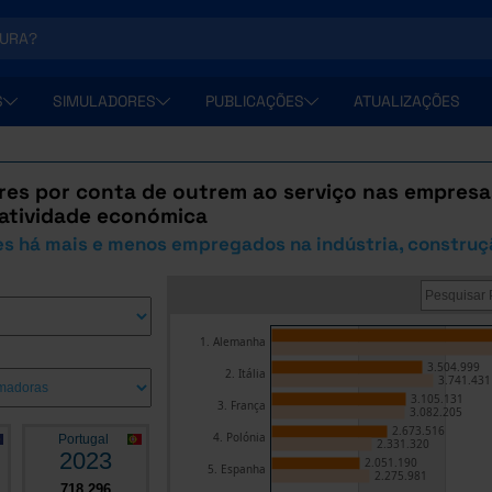
S
SIMULADORES
PUBLICAÇÕES
ATUALIZAÇÕES
res por conta de outrem ao serviço nas empresa
 atividade económica
s há mais e menos empregados na indústria, construç
1. Alemanha
3.504.999
2. Itália
3.741.431
3.105.131
3. França
3.082.205
2.673.516
4. Polónia
Portugal
2.331.320
2023
2.051.190
5. Espanha
2.275.981
718.296