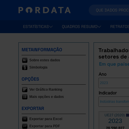
ESTATÍSTICAS
QUADROS RESUMO
RETRATO
METAINFORMAÇÃO
Trabalhado
setores de
Sobre estes dados
Em que paíse
Simbologia
Ano
OPÇÕES
Ver Gráfico Ranking
Indicador
Mais opções e dados
EXPORTAR
UE27 (2020)
Exportar para Excel
2023
Exportar para PDF
28.590.827