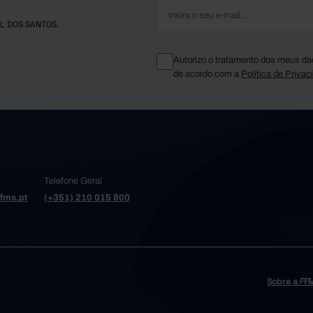
L DOS SANTOS.
Autorizo o tratamento dos meus da
de acordo com a
Política de Privac
Telefone Geral
fms.pt
(+351) 210 015 800
Sobre a FF