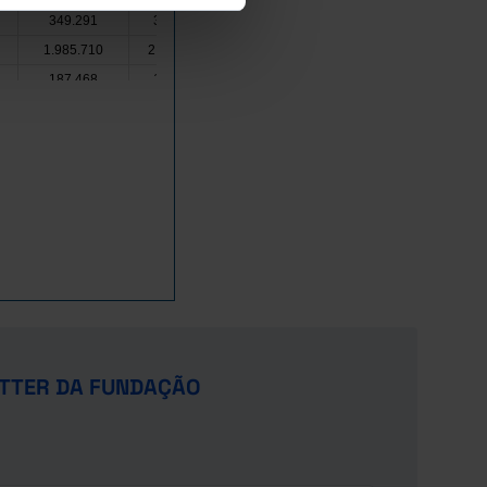
349.291
398.489
80.536
93.500
150.55
1.985.710
2.319.718
973.093
1.078.251
799.45
187.468
135.582
77.556
61.181
32.421
249.587
211.083
99.667
166.809
40.194
42.471
54.037
23.051
24.490
14.611
22.273
34.716
7.059
15.034
13.858
1.299.081
1.459.298
394.726
403.734
332.63
1.742.977
1.940.970
589.521
767.343
187.73
675.816
714.064
154.229
191.610
242.23
520.928
526.323
261.100
237.812
119.3
Pro
Pro
Pro
1.019.788
872.523
341.647
392.751
139.4
Pro
Pro
Pro
531.502
624.684
232.321
246.477
121.38
357.900
378.992
142.385
134.629
83.687
TTER DA FUNDAÇÃO
4.612.963
1.229.927
1.848.7
x
x