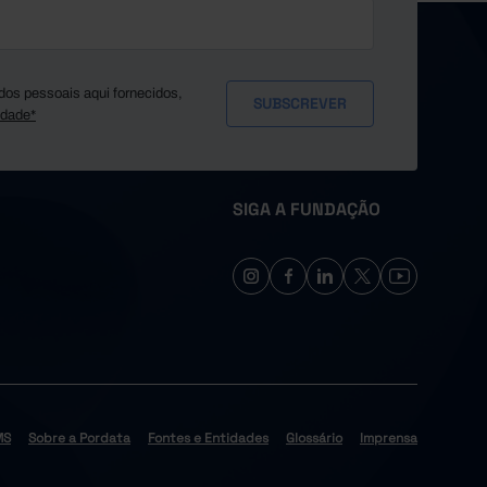
dos pessoais aqui fornecidos,
idade*
SIGA A FUNDAÇÃO
MS
Sobre a Pordata
Fontes e Entidades
Glossário
Imprensa