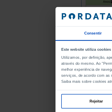
Anos
União Europei
Alemanha
Áustria
Bélgica
Consentir
Bulgária
Chipre
Este website utiliza cookies
Croácia
Dinamarca
Utilizamos, por definição, a
através do mesmo. Ao "Permit
Eslováquia
melhor experiência de naveg
Eslovénia
serviços, de acordo com as s
Espanha
Saiba mais sobre cookies at
Estónia
Finlândia
França
Rejeitar
Grécia
Hungria