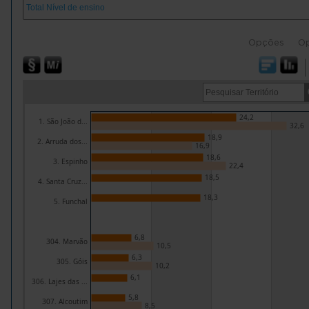
Opções
O
24,2
1. São João d...
32,6
18,9
2. Arruda dos...
16,9
18,6
3. Espinho
22,4
18,5
4. Santa Cruz...
18,3
5. Funchal
6,8
304. Marvão
10,5
6,3
305. Góis
10,2
6,1
306. Lajes das ...
5,8
307. Alcoutim
8,5