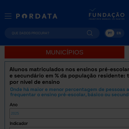
PT
EN
MUNICÍPIOS
Alunos matriculados nos ensinos pré-escolar
e secundário em % da população residente: t
por nível de ensino
Onde há maior e menor percentagem de pessoas 
frequentar o ensino pré-escolar, básico ou secund
Ano
Indicador