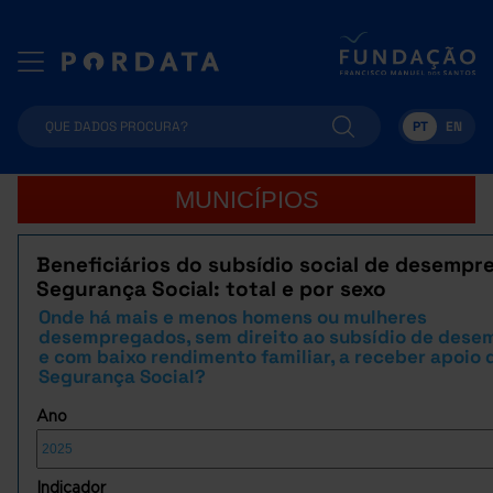
PT
EN
MUNICÍPIOS
Beneficiários do subsídio social de desempr
Segurança Social: total e por sexo
Onde há mais e menos homens ou mulheres
desempregados, sem direito ao subsídio de des
e com baixo rendimento familiar, a receber apoio 
Segurança Social?
Ano
Indicador