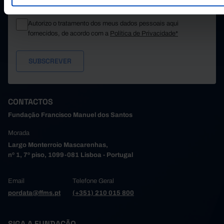
Autorizo o tratamento dos meus dados pessoais aqui
fornecidos, de acordo com a
Política de Privacidade*
CONTACTOS
Fundação Francisco Manuel dos Santos
Morada
Largo Monterroio Mascarenhas,
nº 1, 7º piso, 1099-081 Lisboa - Portugal
Email
Telefone Geral
pordata@ffms.pt
(+351) 210 015 800
SIGA A FUNDAÇÃO