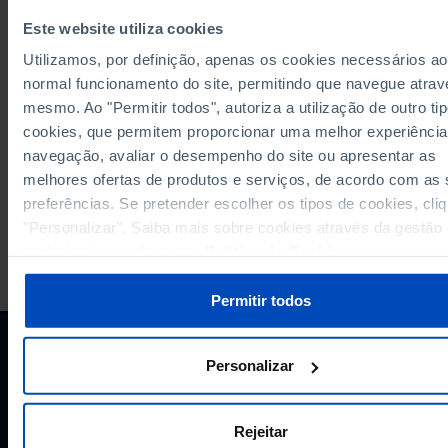
Este website utiliza cookies
RELACIONADOS
Utilizamos, por definição, apenas os cookies necessários ao
Desempregados inscritos nos centros de emprego e de formação profissi
normal funcionamento do site, permitindo que navegue atrav
(média anual): total e por tipo de desemprego nos Municípios
mesmo. Ao "Permitir todos", autoriza a utilização de outro ti
A carregar conteúdo...
cookies, que permitem proporcionar uma melhor experiência
navegação, avaliar o desempenho do site ou apresentar as
melhores ofertas de produtos e serviços, de acordo com as
preferências. Se pretender escolher os tipos de cookies, cli
"Personalizar". Saiba mais sobre cookies através da gestão
preferências ou da nossa
Política de Cookies
.
A PORDATA É UM PROJETO DA FUNDAÇÃO FRANCISCO MANUEL DOS
SANTOS.
SUBSCREVER A NEWSLETTER DA
Permitir todos
FUNDAÇÃO
MANTENHA-SE A PAR.
Personalizar
E-MAIL
Rejeitar