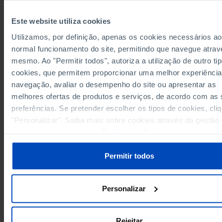
Arcos de Valdevez
//
//
//
Este website utiliza cookies
Caminha
//
//
//
Utilizamos, por definição, apenas os cookies necessários ao
113
Melgaço
//
//
normal funcionamento do site, permitindo que navegue atrav
Monção
//
//
//
mesmo. Ao "Permitir todos", autoriza a utilização de outro ti
Paredes de Coura
//
//
//
cookies, que permitem proporcionar uma melhor experiência
Ponte da Barca
//
//
//
navegação, avaliar o desempenho do site ou apresentar as
86
96
Ponte de Lima
//
melhores ofertas de produtos e serviços, de acordo com as
Valença
148
//
//
preferências. Se pretender escolher os tipos de cookies, cli
211
891
92
Viana do Castelo
"Personalizar". Saiba mais sobre cookies através da gestão
Vila Nova de Cerveira
//
//
//
preferências ou da nossa
Política de Cookies
.
1.162
7.613
471
Cávado
Permitir todos
Amares
183
//
//
1.068
Barcelos
//
//
Braga
1.162
6.362
471
Personalizar
Esposende
//
//
//
Dados de acordo com a versão 2024 da Nomenclat
Terras de Bouro
//
//
//
Unidades Territoriais para Fins Estatísticos (NUTS).
obter dados de NUTS II e III, versão 2013, atualizado
Rejeitar