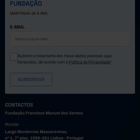
FUNDAÇÃO
Paredes
20
647
//
MANTENHA-SE A PAR.
4.933
18.259
306
Porto
Póvoa de Varzim
18
//
//
E-MAIL
214
161
Santa Maria da Feira
//
Santo Tirso
//
//
//
São João da Madeira
//
//
//
Trofa
//
//
//
Autorizo o tratamento dos meus dados pessoais aqui
fornecidos, de acordo com a
Política de Privacidade*
Vale de Cambra
//
//
//
Valongo
//
//
//
11
372
Vila do Conde
//
Vila Nova de Gaia
458
681
267
35
86
15
Alto Tâmega e Barroso
CONTACTOS
Boticas
//
//
//
Fundação Francisco Manuel dos Santos
35
86
15
Chaves
Montalegre
//
//
//
Morada
Ribeira de Pena
//
//
//
Largo Monterroio Mascarenhas,
nº 1, 7º piso, 1099-081 Lisboa - Portugal
Valpaços
//
//
//