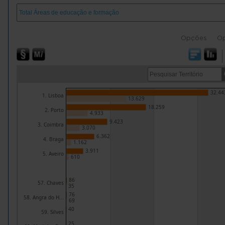
Opções
O
32.44
1. Lisboa
13.629
18.259
2. Porto
4.933
9.423
3. Coimbra
3.070
6.362
4. Braga
1.162
3.911
5. Aveiro
610
86
57. Chaves
35
76
58. Angra do H...
69
40
59. Silves
25