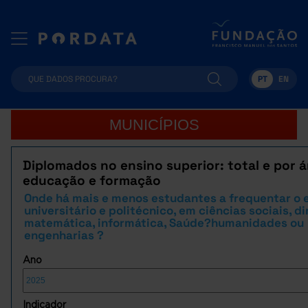
PT
EN
MUNICÍPIOS
Diplomados no ensino superior: total e por á
educação e formação
Onde há mais e menos estudantes a frequentar o 
universitário e politécnico, em ciências sociais, di
matemática, informática, Saúde?humanidades ou
engenharias ?
Ano
Indicador