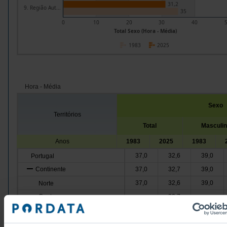
31,2
9. Região Aut...
35
0
10
20
30
40
Total Sexo (Hora - Média)
1983
2025
Hora - Média
Sexo
Territórios
Total
Masculi
Anos
1983
2025
1983
37,0
32,6
39,0
Portugal
Continente
37,0
32,7
39,0
37,0
32,6
39,0
Norte
Centro
32,7
x
x
32,4
Oeste e Vale do Tejo
x
x
Grande Lisboa
32,8
x
x