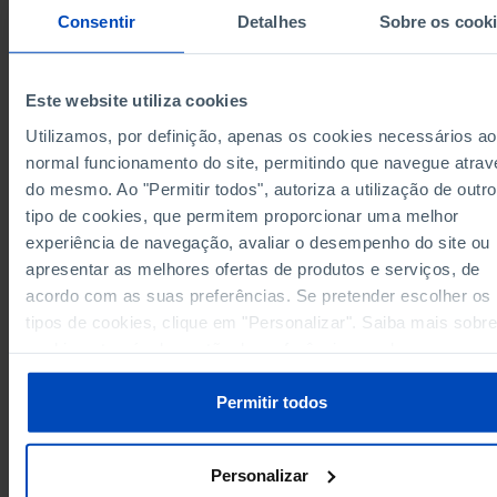
Consentir
Detalhes
Sobre os cook
33,1
Península de Setúbal
x
x
Alentejo
32,7
x
x
42,0
32,7
43,0
Algarve
Este website utiliza cookies
Região Autónoma dos Açores
38,0
31,5
40,0
Utilizamos, por definição, apenas os cookies necessários ao
38,0
31,5
40,0
Região Autónoma dos Açores
normal funcionamento do site, permitindo que navegue atrav
Região Autónoma da Madeira
35,0
31,2
40,0
do mesmo. Ao "Permitir todos", autoriza a utilização de outro
35,0
31,2
40,0
Região Autónoma da Madeira
tipo de cookies, que permitem proporcionar uma melhor
Dados de acordo com a versão 2024 da Nomenclat
experiência de navegação, avaliar o desempenho do site ou
das Unidades Territoriais para Fins Estatísticos
apresentar as melhores ofertas de produtos e serviços, de
(NUTS). Para obter dados de NUTS II e III, versão 2
atualizados até Janeiro 2024, consulte o arquivo Ex
acordo com as suas preferências. Se pretender escolher os
disponível
aqui
.
tipos de cookies, clique em "Personalizar". Saiba mais sobre
Fontes/Entidades: INE, PORDATA
Última actualização: 2026-03-02
cookies através da gestão de preferências ou da nossa
Os valores apresentados ainda não estão de acordo com a revisão das Estimat
Política de Cookies
.
da População Residente, divulgada pelo INE, a 22/06/2026. O INE prevê a revisã
destes dados para fevereiro de 2027.
Permitir todos
Personalizar