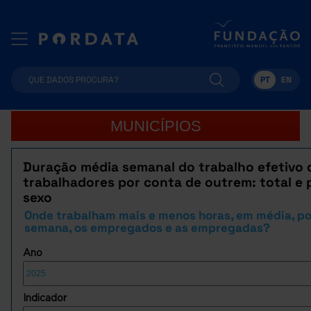
PT
EN
MUNICÍPIOS
Duração média semanal do trabalho efetivo 
trabalhadores por conta de outrem: total e 
sexo
Onde trabalham mais e menos horas, em média, po
semana, os empregados e as empregadas?
Ano
Indicador