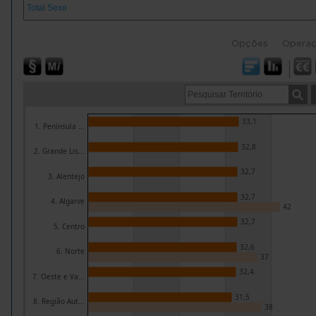
Opções
Opera
33,1
1. Península ...
32,8
2. Grande Lis...
32,7
3. Alentejo
32,7
4. Algarve
42
32,7
5. Centro
32,6
6. Norte
37
32,4
7. Oeste e Va...
31,5
8. Região Aut...
38