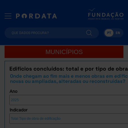
PT
EN
MUNICÍPIOS
Edifícios concluídos: total e por tipo de obra
Onde chegam ao fim mais e menos obras em edifi
novas ou ampliadas, alteradas ou reconstruídas?
Ano
Indicador