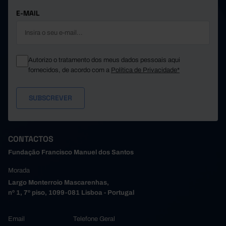
580
180
490
Santa Maria da Feira
E-MAIL
Santo Tirso
590
115
472
45
22
31
São João da Madeira
Trofa
68
//
//
Autorizo o tratamento dos meus dados pessoais aqui
169
57
118
Vale de Cambra
fornecidos, de acordo com a
Política de Privacidade*
Valongo
260
90
213
378
282
285
Vila do Conde
Vila Nova de Gaia
455
303
411
745
179
596
Alto Tâmega e Barroso
Boticas
101
21
83
CONTACTOS
162
46
132
Chaves
Fundação Francisco Manuel dos Santos
Montalegre
181
20
129
Morada
69
10
48
Ribeira de Pena
Largo Monterroio Mascarenhas,
Valpaços
121
43
115
nº 1, 7º piso, 1099-081 Lisboa - Portugal
111
39
89
Vila Pouca de Aguiar
Tâmega e Sousa
2.200
1.021
1.646
Email
Telefone Geral