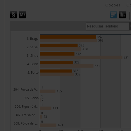
Opções
O
557
1. Braga
568
375
2. Seixal
410
342
3. Sintra
821
328
4. Leiria
531
318
5. Porto
338
2
304. Póvoa de V...
155
1
305. Corvo
7
1
306. Figueiró d...
113
0
307. Freixo de ...
23
0
308. Póvoa de L...
163