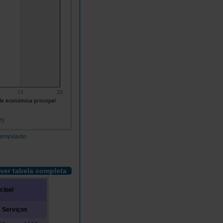
15
20
ade económica principal
25
 ampliado
ver tabela completa
cipal
Serviços