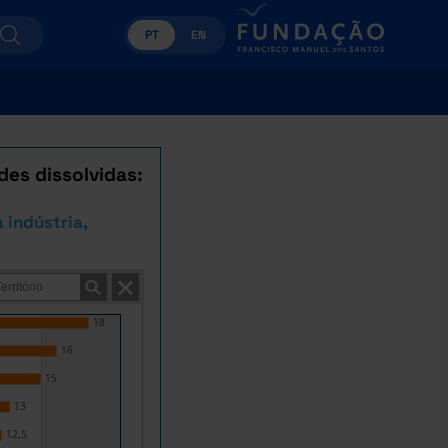
PT
EN
es dissolvidas:
 indústria,
18
16
15
13
12,5