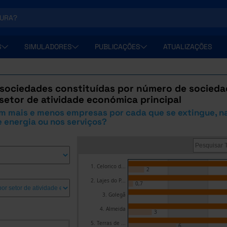
S
SIMULADORES
PUBLICAÇÕES
ATUALIZAÇÕES
sociedades constituídas por número de sociedad
 setor de atividade económica principal
m mais e menos empresas por cada que se extingue, na
 energia ou nos serviços?
1. Celorico d...
2
2. Lajes do P...
0,7
3. Golegã
4. Almeida
3
5. Terras de ...
6