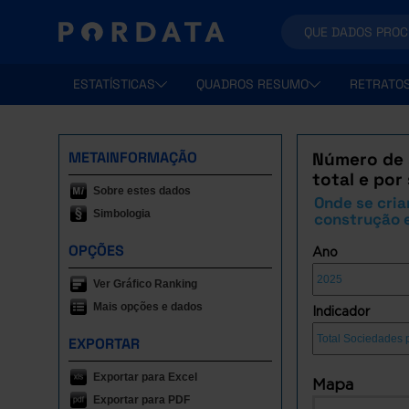
ESTATÍSTICAS
QUADROS RESUMO
RETRATO
METAINFORMAÇÃO
Número de 
total e por
Sobre estes dados
Onde se cria
Simbologia
construção e
OPÇÕES
Ano
Ver Gráfico Ranking
Mais opções e dados
Indicador
EXPORTAR
Exportar para Excel
Mapa
Exportar para PDF