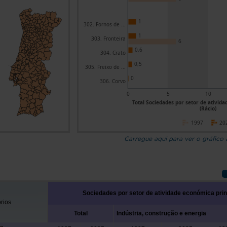
1
302. Fornos de ...
1
303. Fronteira
6
0,6
304. Crato
0,5
305. Freixo de ...
0
306. Corvo
0
5
10
Total Sociedades por setor de ativid
(Rácio)
1997
20
Carregue aqui para ver o gráfico
Sociedades por setor de atividade económica prin
órios
Total
Indústria, construção e energia