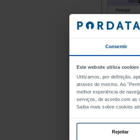
Anos
Portugal
Continente
Norte
Alto Minho
Arcos de
Consentir
Caminha
Melgaço
Este website utiliza cookies
Monção
Utilizamos, por definição, a
Paredes 
através do mesmo. Ao "Permit
Ponte da
melhor experiência de naveg
Ponte de
serviços, de acordo com as s
Valença
Saiba mais sobre cookies at
Viana do
Vila Nov
Cávado
Rejeitar
Amares