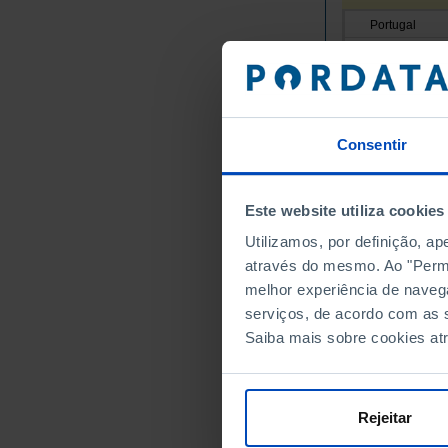
Portugal
Continente
Norte
Alto Minho
Arcos de
Consentir
Caminha
Melgaço
Este website utiliza cookies
Monção
Utilizamos, por definição, a
Paredes 
através do mesmo. Ao "Permit
Ponte da
melhor experiência de naveg
Ponte de
serviços, de acordo com as s
Valença
Saiba mais sobre cookies at
Viana do
Vila Nov
Cávado
Rejeitar
Amares