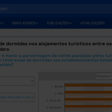
S
SIMULADORES
PUBLICAÇÕES
ATUALIZAÇÕES
de dormidas nos alojamentos turísticos entre o
mbro
 e menor a percentagem de noites passadas pelos tur
o total anual de dormidas nos estabelecimentos hotel
hotéis?
1. Mourão
2. Mira
3. Terras de ...
4. Vila do Po...