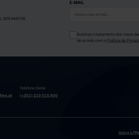
E-MAIL
r
41,3
...
27,3
...
L DOS SANTOS.
os
33,5
31,8
 de Azeméis
...
...
Autorizo o tratamento dos meus da
23,4
33,1
de acordo com a
Política de Privac
32,5
31,2
 Varzim
48,4
37,6
33,8
ria da Feira
...
so
26,8
30,6
36,0
32,3
 da Madeira
Telefone Geral
36,5
29,7
fms.pt
(+351) 210 015 800
29,6
Cambra
...
28,2
...
37,4
Conde
...
a de Gaia
33,3
33,0
35,5
ga e Barroso
x
Sobre a FF