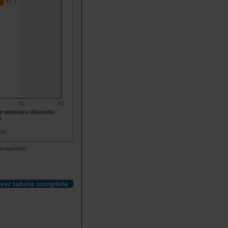
51,1
60
80
e setembro (Dormida -
)
025
 ampliado
ver tabela completa