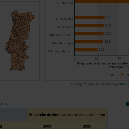
5. Fronteira
27,1
146. Odivelas
26,4
147. Covilhã
26,2
148. Torre de M...
25,8
149. Manteigas
20,8
150. Pampilhosa...
0
20
40
Proporção de dormidas entre julho 
Proporção - %
2009
2
Carregue aqui para ver o gráfico
o - %
órios
Proporção de dormidas entre julho e setembro
2009
2025