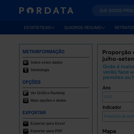
ESTATÍSTICAS
QUADROS RESUMO
RETRATO
METAINFORMAÇÃO
Proporção 
julho-sete
Sobre estes dados
Onde é maior
Simbologia
verão face a
pensões ou 
OPÇÕES
Ano
Ver Gráfico Ranking
Mais opções e dados
Indicador
EXPORTAR
Exportar para Excel
Mapa
Exportar para PDF