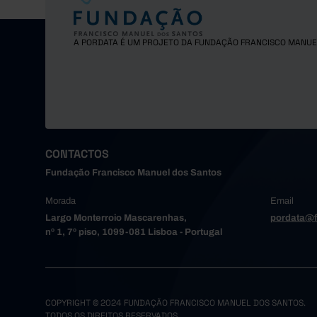
Gondoma
Maia
A PORDATA É UM PROJETO DA FUNDAÇÃO FRANCISCO MANUE
Matosinh
Oliveira
Paredes
Porto
Póvoa de
Santa Ma
CONTACTOS
Santo Tir
Fundação Francisco Manuel dos Santos
São João
Morada
Email
Trofa
Largo Monterroio Mascarenhas,
pordata@f
Vale de 
nº 1, 7º piso, 1099-081 Lisboa - Portugal
Valongo
Vila do 
Vila Nov
Alto Tâme
COPYRIGHT © 2024 FUNDAÇÃO FRANCISCO MANUEL DOS SANTOS.
TODOS OS DIREITOS RESERVADOS