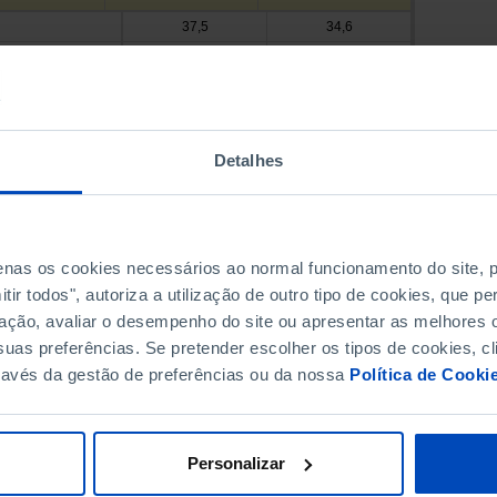
37,5
34,6
38,7
35,1
35,6
33,2
42,5
39,5
46,6
41,6
 Valdevez
Detalhes
59,6
47,1
...
...
35,0
35,3
45,9
penas os cookies necessários ao normal funcionamento do site,
de Coura
...
ir todos", autoriza a utilização de outro tipo de cookies, que 
 Barca
57,8
41,1
ação, avaliar o desempenho do site ou apresentar as melhores o
38,3
39,0
 Lima
uas preferências. Se pretender escolher os tipos de cookies, cl
41,7
...
ravés da gestão de preferências ou da nossa
Política de Cooki
40,7
37,3
 Castelo
a de Cerveira
41,6
39,1
40,3
36,2
Personalizar
44,3
47,3