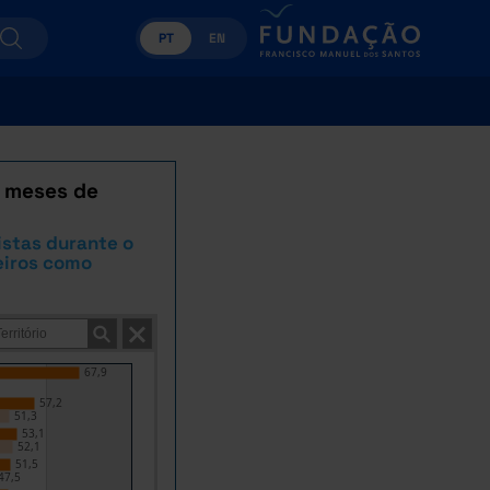
PT
EN
s meses de
istas durante o
eiros como
67,9
57,2
51,3
53,1
52,1
51,5
47,5