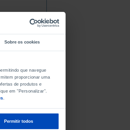
Sobre os cookies
 permitindo que navegue
permitem proporcionar uma
fertas de produtos e
ique em "Personalizar".
es
.
Permitir todos