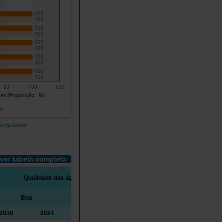
100
100
100
100
100
100
100
100
100
100
80
100
120
es (Proporção - %)
24
 ampliado
ver tabela completa
Qualidade das águas balneares
Boa
Aceitável
Má
2010
2024
2010
2024
2010
2024