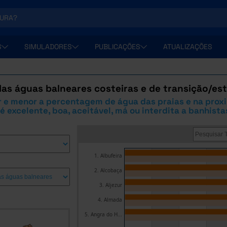
S
SIMULADORES
PUBLICAÇÕES
ATUALIZAÇÕES
as águas balneares costeiras e de transição/est
r e menor a percentagem de água das praias e na prox
 é excelente, boa, aceitável, má ou interdita a banhista
1. Albufeira
2. Alcobaça
3. Aljezur
4. Almada
5. Angra do H...