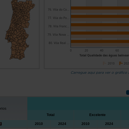
76. Vila do Co...
77. Vila do Po...
78. Vila Franc...
79. Vila Nova ...
80. Vila Real ...
0
20
40
60
Total Qualidade das águas balnear
2010
20
Carregue aqui para ver o gráfico
órios
Total
Excelente
2010
2024
2010
2024