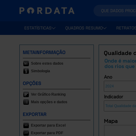
ESTATÍSTICAS
QUADROS RESUMO
RETRATO
METAINFORMAÇÃO
Qualidade d
Onde é maio
Sobre estes dados
dos rios que
Simbologia
Ano
OPÇÕES
Ver Gráfico Ranking
Indicador
Mais opções e dados
EXPORTAR
Mapa
Exportar para Excel
Exportar para PDF