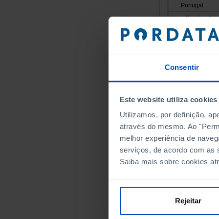
Portugal
Continente
Norte
Alto Minho
Arcos de
Consentir
Caminha
Melgaço
Monção
Este website utiliza cookies
Paredes 
Utilizamos, por definição, a
Ponte da
através do mesmo. Ao "Permit
Ponte de
melhor experiência de naveg
serviços, de acordo com as s
Valença
Saiba mais sobre cookies at
Viana do
Vila Nov
Cávado
Rejeitar
Amares
Barcelos