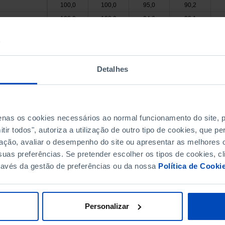
100,0
100,0
95,0
90,2
100,0
100,0
94,6
90,1
100,0
100,0
87,2
90,0
100,0
100,0
92,9
85,7
 Valdevez
//
//
//
//
Detalhes
100,0
100,0
75,0
60,0
//
//
//
//
//
//
//
//
de Coura
//
//
//
//
penas os cookies necessários ao normal funcionamento do site,
 Barca
//
//
//
//
ir todos", autoriza a utilização de outro tipo de cookies, que 
 Lima
//
//
//
//
ação, avaliar o desempenho do site ou apresentar as melhores o
uas preferências. Se pretender escolher os tipos de cookies, cl
//
//
//
//
ravés da gestão de preferências ou da nossa
Política de Cooki
100,0
100,0
100,0
100,0
 Castelo
a de Cerveira
100,0
100,0
//
//
100,0
100,0
83,3
100,0
Personalizar
//
//
//
//
//
//
//
//