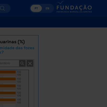
PT
EN
uarinas (%)
imidade das fozes
s?
100
100
100
100
100
100
100
100
100
100