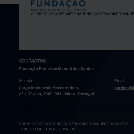
Gondoma
Maia
A PORDATA É UM PROJETO DA FUNDAÇÃO FRANCISCO MANUE
Matosinh
Oliveira
Paredes
Porto
Póvoa de
Santa Ma
CONTACTOS
Santo Tir
Fundação Francisco Manuel dos Santos
São João
Morada
Email
Trofa
Largo Monterroio Mascarenhas,
pordata@f
Vale de 
nº 1, 7º piso, 1099-081 Lisboa - Portugal
Valongo
Vila do 
Vila Nov
Alto Tâme
COPYRIGHT © 2024 FUNDAÇÃO FRANCISCO MANUEL DOS SANTOS.
TODOS OS DIREITOS RESERVADOS
Boticas