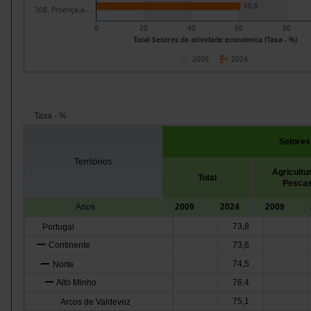
60,8
308. Proença-a-...
0
20
40
60
80
Total Setores de atividade económica (Taxa - %)
2009
2024
Taxa - %
Setores
Territórios
Agricultu
Total
Pesca
Anos
2009
2024
2009
73,8
Portugal
-
-
Continente
73,6
-
-
74,5
Norte
-
-
Alto Minho
76,4
-
-
75,1
Arcos de Valdevez
-
-