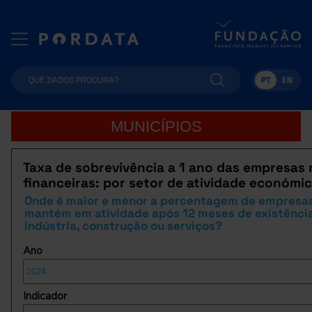
PT
EN
MUNICÍPIOS
Taxa de sobrevivência a 1 ano das empresas
financeiras: por setor de atividade económi
Onde é maior e menor a percentagem de empresas
mantém em atividade após 12 meses de existênci
indústria, construção ou serviços?
Ano
Indicador