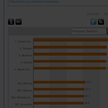
Opções
O
1. Castelo de...
2. Tabuaço
3. Monforte
4. Mourão
5. Mesão Frio...
62,7
304. Mértola
62,1
305. Alpiarça
61,7
306. Miranda do...
60,8
307. Arronches