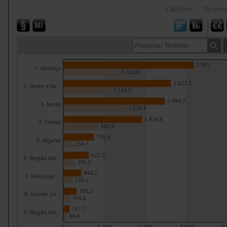
Opções
Opera
3.181
1. Alentejo
1.362,8
2.627,3
2. Oeste e Va...
1.164,9
2.484,3
3. Norte
1.536,8
1.924,8
4. Centro
860,6
755,9
5. Algarve
234,1
627,9
6. Região Aut...
295,9
444,2
7. Península ...
230,2
330,2
8. Grande Lis...
169,6
157,7
9. Região Aut...
84,4