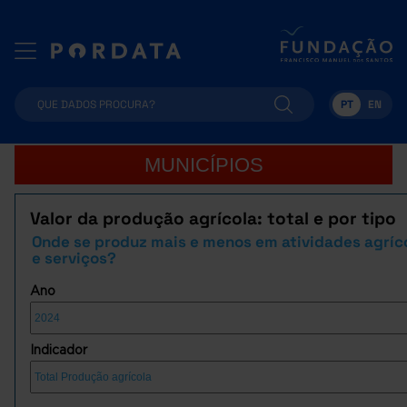
PT
EN
MUNICÍPIOS
Valor da produção agrícola: total e por tipo
Onde se produz mais e menos em atividades agríc
e serviços?
Ano
Indicador