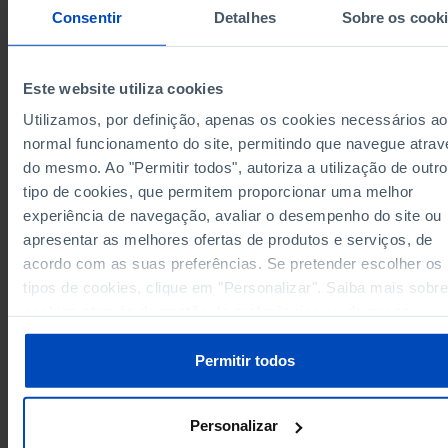
230,2
444,2
136,5
Península de Setúbal
Pro
Consentir
Detalhes
Sobre os cook
Alentejo
1.362,8
3.181,0
694,6
Pro
234,1
755,9
180,0
Algarve
Pro
Região Autónoma dos Açores
295,9
627,9
54,1
Pro
Este website utiliza cookies
295,9
627,9
54,1
Região Autónoma dos Açores
Pro
Utilizamos, por definição, apenas os cookies necessários ao
Região Autónoma da Madeira
84,4
157,7
58,7
Pro
normal funcionamento do site, permitindo que navegue atrav
84,4
157,7
58,7
Região Autónoma da Madeira
Pro
do mesmo. Ao "Permitir todos", autoriza a utilização de outro
tipo de cookies, que permitem proporcionar uma melhor
Fontes/Entidades: INE, PORDATA
Última actualização: 2026-01-06
experiência de navegação, avaliar o desempenho do site ou
apresentar as melhores ofertas de produtos e serviços, de
acordo com as suas preferências. Se pretender escolher os
tipos de cookies, clique em "Personalizar". Saiba mais sobre
cookies através da gestão de preferências ou da nossa
RELACIONADOS
Política de Cookies
.
Valor da produção vegetal: total e por tipo de bens nos Municípios
Permitir todos
PIB
per capita
nos Municípios
Personalizar