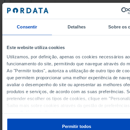
66,1
61,0
59,7
2012
66,7
62,3
61,6
2013
68,0
64,9
63,4
2014
Consentir
Detalhes
Sobre os 
71,1
70,2
68,5
2015
74,1
73,0
2016
x
71,5
76,9
76,4
2017
Este website utiliza cookies
79,4
76,9
2018
x
Utilizamos, por definição, apenas os cookies necessários a
80,9
78,0
2019
x
funcionamento do site, permitindo que navegue através do 
84,5
81,7
2020
x
Ao "Permitir todos", autoriza a utilização de outro tipo de coo
Fontes/Entidades: INE, PORDATA
87,3
84,1
2021
x
que permitem proporcionar uma melhor experiência de nave
Última actualização: 2026-01-28
88,2
84,6
2022
x
avaliar o desempenho do site ou apresentar as melhores ofe
produtos e serviços, de acordo com as suas preferências. S
89,0
85,8
2023
x
pretender escolher os tipos de cookies, clique em "Personali
90,6
87,0
2024
x
Saiba mais sobre cookies através da gestão de preferências
91,1
87,6
2025
x
(R)
(R)
nossa
Política de Cookies
.
Permitir todos