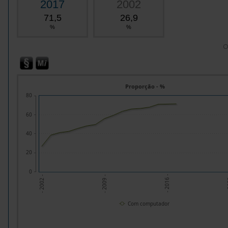
2017
2002
71,5
26,9
%
%
O
Proporção - %
80
60
40
20
0
- 
- 2016 -
- 2009 -
- 2002 -
Com computador