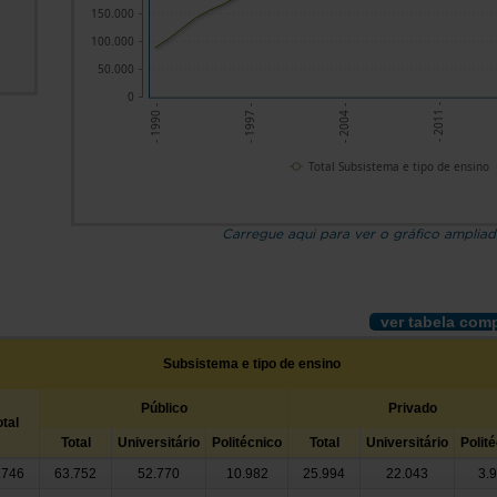
150.000
100.000
50.000
0
- 2011 -
- 2004 -
- 1997 -
- 1990 -
Total Subsistema e tipo de ensino
Carregue aqui para ver o gráfico amplia
ver tabela com
Subsistema e tipo de ensino
Público
Privado
otal
Total
Universitário
Politécnico
Total
Universitário
Polit
.746
63.752
52.770
10.982
25.994
22.043
3.