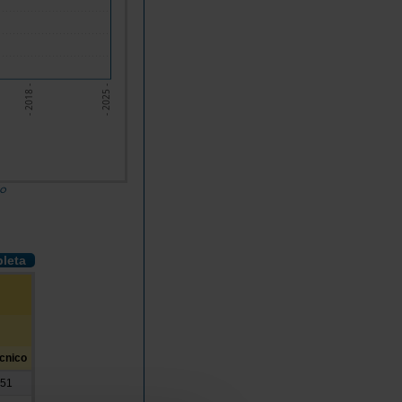
- 2018 -
- 2025 -
do
pleta
écnico
951