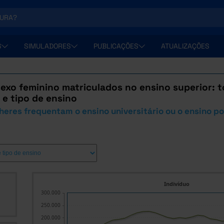
S
SIMULADORES
PUBLICAÇÕES
ATUALIZAÇÕES
exo feminino matriculados no ensino superior: to
e tipo de ensino
eres frequentam o ensino universitário ou o ensino po
Indivíduo
300.000
250.000
200.000