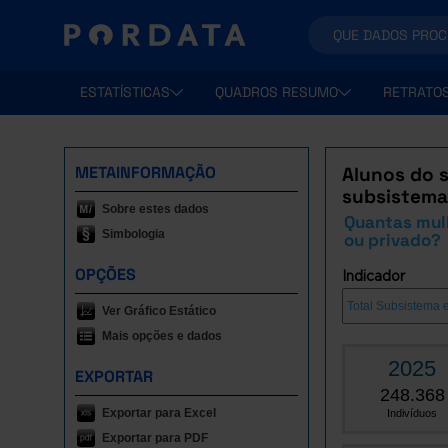
ESTATÍSTICAS
QUADROS RESUMO
RETRATO
METAINFORMAÇÃO
Alunos do s
subsistema 
Sobre estes dados
Quantas mulh
Simbologia
ou privado?
OPÇÕES
Indicador
Ver Gráfico Estático
Mais opções e dados
2025
EXPORTAR
248.368
Exportar para Excel
Indivíduos
Exportar para PDF