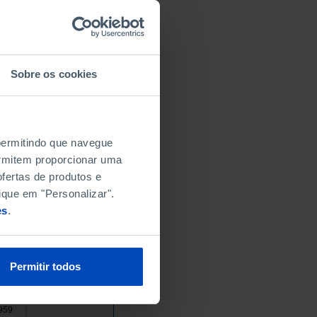
337
208
221
100
Sobre os cookies
633
065
409
727
 permitindo que navegue
837
permitem proporcionar uma
fertas de produtos e
997
ique em "Personalizar".
930
es
.
639
642
379
Permitir todos
042
173
959