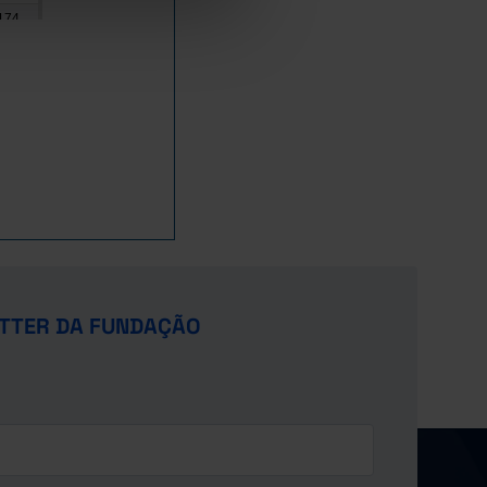
174
992
790
439
485
092
302
243
376
865
753
TTER DA FUNDAÇÃO
985
668
589
887
765