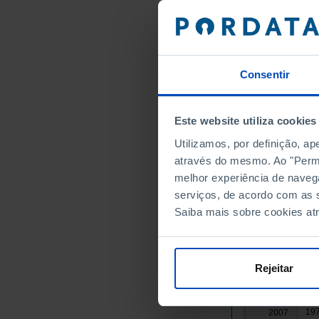
105
1991
125
1992
143
1993
157
1994
Consentir
167
1995
180
1996
191
Este website utiliza cookies
1997
194
1998
Utilizamos, por definição, a
199
1999
através do mesmo. Ao "Permit
melhor experiência de naveg
211
2000
serviços, de acordo com as s
221
2001
Saiba mais sobre cookies at
226
2002
226
2003
221
2004
Rejeitar
212
2005
202
2006
197
2007