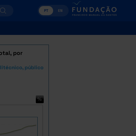
PT
EN
tal, por
litécnico, público