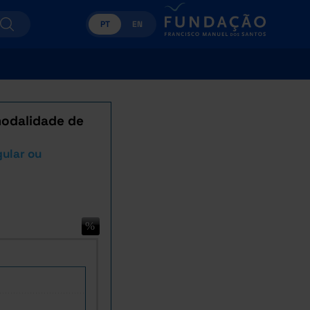
PT
EN
modalidade de
gular ou