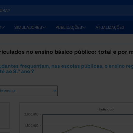
S
SIMULADORES
PUBLICAÇÕES
ATUALIZAÇÕES
iculados no ensino básico público: total e por 
dantes frequentam, nas escolas públicas, o ensino re
té ao 9.º ano ?
Indivíduo
2.000.000
1.500.000