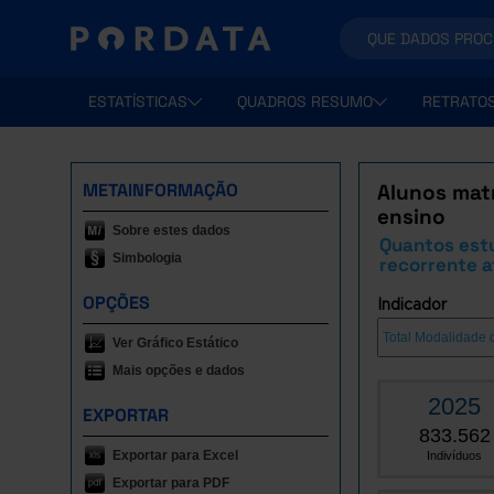
ESTATÍSTICAS
QUADROS RESUMO
RETRATO
METAINFORMAÇÃO
Alunos matr
ensino
Sobre estes dados
Quantos estu
Simbologia
recorrente a
OPÇÕES
Indicador
Ver Gráfico Estático
Mais opções e dados
2025
EXPORTAR
833.562
Exportar para Excel
Indivíduos
Exportar para PDF