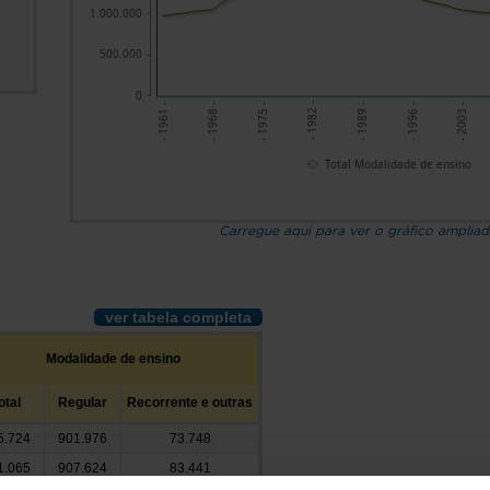
1.000.000
500.000
0
- 1961 -
- 1968 -
- 1982 -
- 1989 -
- 1996 -
- 1975 -
- 2003 -
Total Modalidade de ensino
Carregue aqui para ver o gráfico amplia
ver tabela completa
Modalidade de ensino
otal
Regular
Recorrente e outras
5.724
901.976
73.748
1.065
907.624
83.441