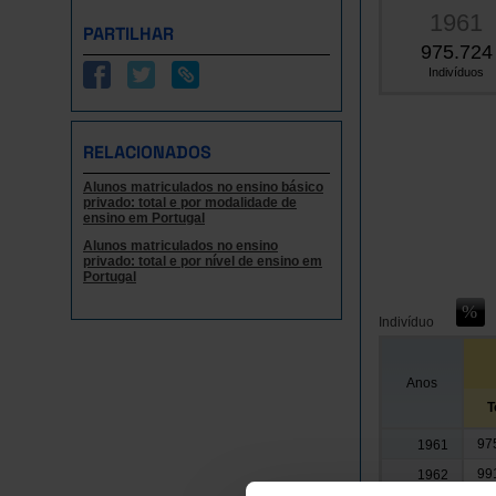
1961
PARTILHAR
975.724
Indivíduos
RELACIONADOS
Alunos matriculados no ensino básico
privado: total e por modalidade de
ensino em Portugal
Alunos matriculados no ensino
privado: total e por nível de ensino em
Portugal
Indivíduo
Anos
T
97
1961
99
1962