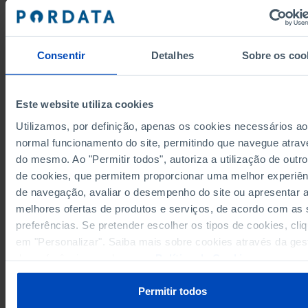
135.937
1989
x
x
157.869
128.502
29.367
1990
186.780
146.238
40.542
1991
Consentir
Detalhes
Sobre os coo
218.317
167.659
50.658
1992
246.082
185.121
60.961
1993
Este website utiliza cookies
269.982
202.697
67.285
1994
290.348
217.094
73.254
1995
Utilizamos, por definição, apenas os cookies necessários ao
313.415
230.641
82.774
1996
normal funcionamento do site, permitindo que navegue atrav
Fontes/Entidades: DGEEC/MECI, PORDATA
do mesmo. Ao "Permitir todos", autoriza a utilização de outro
334.125
243.512
90.613
1997
Última actualização: 2026-01-08
de cookies, que permitem proporcionar uma melhor experiên
347.473
247.865
99.608
1998
de navegação, avaliar o desempenho do site ou apresentar 
356.790
248.211
108.579
1999
melhores ofertas de produtos e serviços, de acordo com as
373.745
252.912
120.833
2000
preferências. Se pretender escolher os tipos de cookies, cli
387.703
254.714
132.989
2001
RELACIONADOS
em "Personalizar". Saiba mais sobre cookies através da ges
396.601
256.211
140.390
2002
de preferências ou da nossa
Política de Cookies
.
Alunos matriculados no ensino superior: por tipo de ensino e por sexo em
400.831
255.109
145.722
2003
Portugal
395.063
250.535
144.528
2004
Permitir todos
Diplomados no ensino superior: por tipo de ensino e por sexo em Portugal
380.937
241.054
139.883