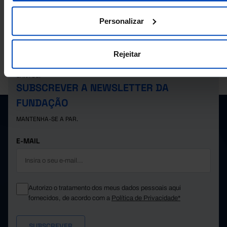
2005
367.312
233.315
133.997
2006
Personalizar
366.729
230.108
136.621
2007
376.917
237.219
139.698
2008
Rejeitar
373.002
236.220
136.782
2009
A PORDATA É UM PROJETO DA FUNDAÇÃO FRANCISCO MANUEL DOS
383.627
243.980
139.647
2010
SANTOS.
396.268
253.558
142.710
2011
SUBSCREVER A NEWSLETTER DA
390.273
253.059
137.214
2012
FUNDAÇÃO
371.000
245.752
125.248
2013
MANTENHA-SE A PAR.
362.200
242.875
119.325
2014
349.658
234.373
115.285
2015
E-MAIL
356.399
234.614
121.785
2016
361.943
235.214
126.729
2017
372.753
241.235
131.518
2018
Autorizo o tratamento dos meus dados pessoais aqui
385.247
247.867
137.380
2019
fornecidos, de acordo com a
Política de Privacidade*
396.909
253.460
143.449
2020
411.995
261.299
150.696
2021