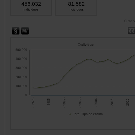
456.032
81.582
Indivíduos
Indivíduos
Oper
Indivíduo
500.000
400.000
300.000
200.000
100.000
0
- 2013 -
- 1985 -
- 2020 -
- 1992 -
- 1999 -
- 2006 -
- 1978 -
Total Tipo de ensino