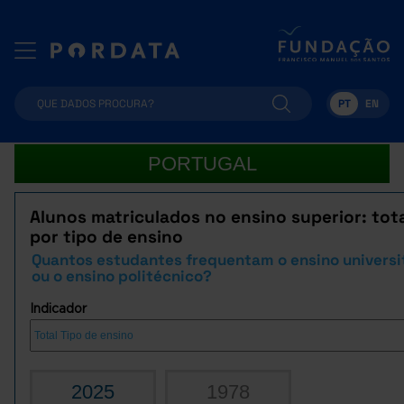
PT
EN
PORTUGAL
Alunos matriculados no ensino superior: tota
por tipo de ensino
Quantos estudantes frequentam o ensino universi
ou o ensino politécnico?
Indicador
2025
1978