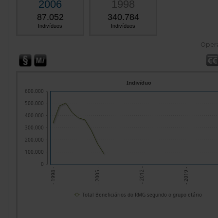
2006
1998
87.052
340.784
Indivíduos
Indivíduos
Oper
Indivíduo
600.000
500.000
400.000
300.000
200.000
100.000
0
- 2012 -
- 2005 -
- 2019 -
- 1998 -
Total Beneficiários do RMG segundo o grupo etário