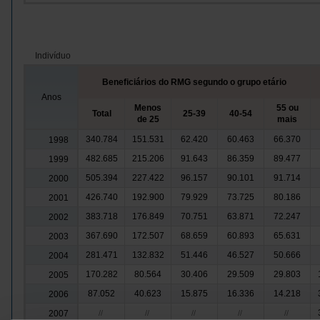
Indivíduo
Beneficiários do RMG segundo o grupo etário
Anos
Menos
55 ou
Total
25-39
40-54
de 25
mais
340.784
151.531
62.420
60.463
66.370
1998
482.685
215.206
91.643
86.359
89.477
1999
505.394
227.422
96.157
90.101
91.714
2000
426.740
192.900
79.929
73.725
80.186
2001
383.718
176.849
70.751
63.871
72.247
2002
367.690
172.507
68.659
60.893
65.631
2003
281.471
132.832
51.446
46.527
50.666
2004
170.282
80.564
30.406
29.509
29.803
2005
87.052
40.623
15.875
16.336
14.218
2006
2007
//
//
//
//
//