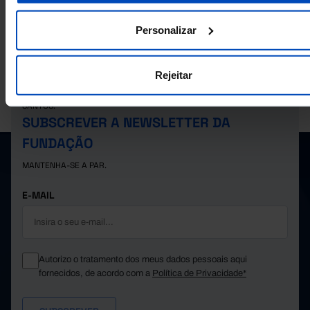
2024
//
//
//
//
//
2025
//
//
//
//
//
Personalizar
Rejeitar
A PORDATA É UM PROJETO DA FUNDAÇÃO FRANCISCO MANUEL DOS
SANTOS.
SUBSCREVER A NEWSLETTER DA
FUNDAÇÃO
MANTENHA-SE A PAR.
E-MAIL
Autorizo o tratamento dos meus dados pessoais aqui
fornecidos, de acordo com a
Política de Privacidade*