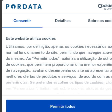
2008
//
//
//
//
//
2009
//
//
//
//
//
2010
//
//
//
//
//
Consentir
Detalhes
Sobre os coo
2011
//
//
//
//
//
2012
//
//
//
//
//
Este website utiliza cookies
2013
//
//
//
//
//
2014
//
//
//
//
//
Utilizamos, por definição, apenas os cookies necessários ao
2015
//
//
//
//
//
normal funcionamento do site, permitindo que navegue atrav
do mesmo. Ao "Permitir todos", autoriza a utilização de outro
2016
//
//
//
//
//
Fontes/Entidades: II/MTSSS, PORDATA
de cookies, que permitem proporcionar uma melhor experiên
2017
//
//
//
//
//
Última actualização: 2026-06-02
de navegação, avaliar o desempenho do site ou apresentar 
2018
//
//
//
//
//
melhores ofertas de produtos e serviços, de acordo com as
2019
//
//
//
//
//
preferências. Se pretender escolher os tipos de cookies, cli
2020
//
//
//
//
//
em "Personalizar". Saiba mais sobre cookies através da ges
2021
//
//
//
//
//
de preferências ou da nossa
Política de Cookies
.
RELACIONADOS
2022
//
//
//
//
//
Beneficiários do Rendimento Mínimo Garantido e Rendimento Social de I
2023
//
//
//
//
//
Permitir todos
da Segurança Social: total e por sexo em Portugal