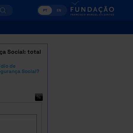
PT
EN
a Social: total
dio de
egurança Social?