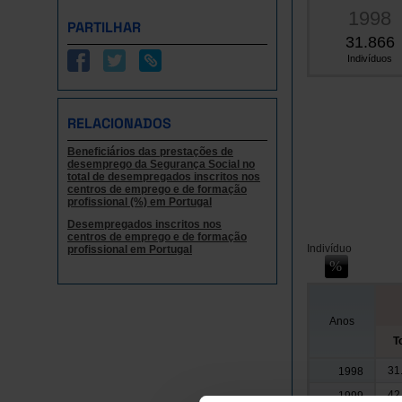
1998
PARTILHAR
31.866
Indivíduos
RELACIONADOS
Beneficiários das prestações de
desemprego da Segurança Social no
total de desempregados inscritos nos
centros de emprego e de formação
profissional (%) em Portugal
Desempregados inscritos nos
centros de emprego e de formação
Indivíduo
profissional em Portugal
Anos
T
31
1998
42
1999