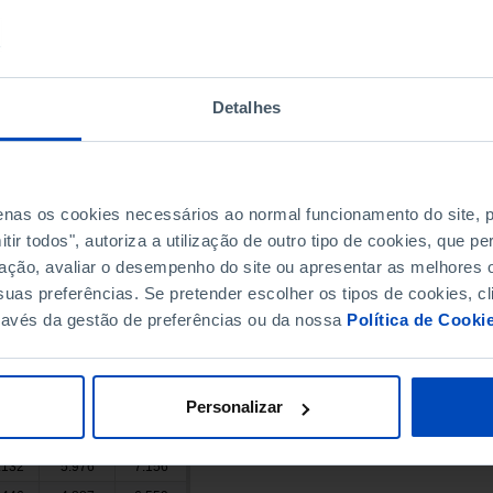
.954
13.398
29.556
.931
14.438
31.493
.511
16.537
33.974
Detalhes
.811
17.605
31.206
.233
13.950
24.283
.928
12.464
21.464
.032
11.656
20.376
penas os cookies necessários ao normal funcionamento do site,
.500
14.290
25.210
ir todos", autoriza a utilização de outro tipo de cookies, que 
.979
19.207
28.772
ação, avaliar o desempenho do site ou apresentar as melhores o
.489
30.427
38.062
uas preferências. Se pretender escolher os tipos de cookies, cl
ravés da gestão de preferências ou da nossa
Política de Cooki
.553
15.950
17.603
.949
12.975
13.974
.673
14.074
14.599
Personalizar
.529
9.232
10.297
.310
6.596
7.714
.132
5.976
7.156