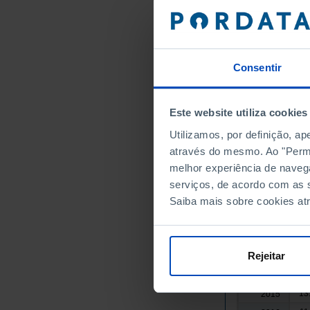
42
2000
45
2001
50
2002
Consentir
48
2003
38
2004
33
2005
Este website utiliza cookies
32
2006
Utilizamos, por definição, a
39
2007
através do mesmo. Ao "Permit
47
2008
melhor experiência de naveg
68
2009
serviços, de acordo com as s
Saiba mais sobre cookies at
33
2010
26
2011
28
2012
Rejeitar
19
2013
14
2014
13
2015