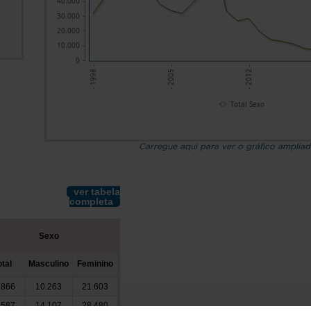
40.000
30.000
20.000
10.000
0
- 1998 -
- 2005 -
- 2012 -
Total Sexo
Carregue aqui para ver o gráfico amplia
ver tabela
completa
Sexo
otal
Masculino
Feminino
.866
10.263
21.603
.587
14.107
28.480