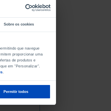
Sobre os cookies
 permitindo que navegue
permitem proporcionar uma
fertas de produtos e
ique em "Personalizar".
es
.
Permitir todos