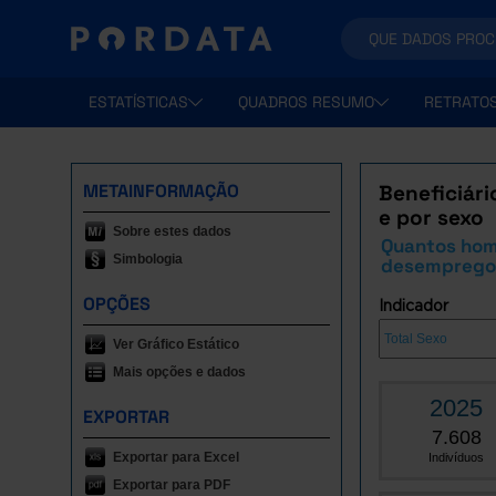
ESTATÍSTICAS
QUADROS RESUMO
RETRATO
METAINFORMAÇÃO
Beneficiári
e por sexo
Sobre estes dados
Quantos hom
Simbologia
desemprego 
OPÇÕES
Indicador
Ver Gráfico Estático
Mais opções e dados
2025
EXPORTAR
7.608
Exportar para Excel
Indivíduos
Exportar para PDF