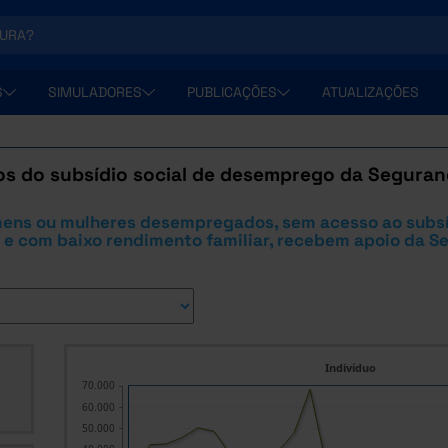
S
SIMULADORES
PUBLICAÇÕES
ATUALIZAÇÕES
os do subsídio social de desemprego da Seguranç
ens ou mulheres desempregados, sem acesso ao subsí
e com baixo rendimento familiar, recebem apoio da S
Indivíduo
70.000
60.000
50.000