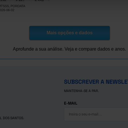
.446
4.887
6.559
I/MTSSS, PORDATA
385
3.472
4.913
2026-06-02
440
2.899
4.541
791
2.657
4.134
.285
4.070
6.215
Mais opções e dados
621
2.560
4.061
322
2.813
4.509
Aprofunde a sua análise. Veja e compare dados e anos.
258
3.943
5.315
474
4.473
5.001
608
3.323
4.285
SUBSCREVER A NEWSLE
MANTENHA-SE A PAR.
E-MAIL
L DOS SANTOS.