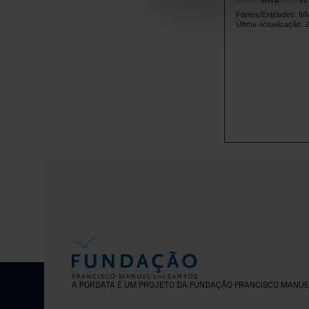
11
2016
Fontes/Entidades: I
8.
2017
Última actualização: 
7.
2018
6.
2019
10
2020
6.
2021
7.
2022
9.
2023
9.
2024
7.
2025
A PORDATA É UM PROJETO DA FUNDAÇÃO FRANCISCO MANUE