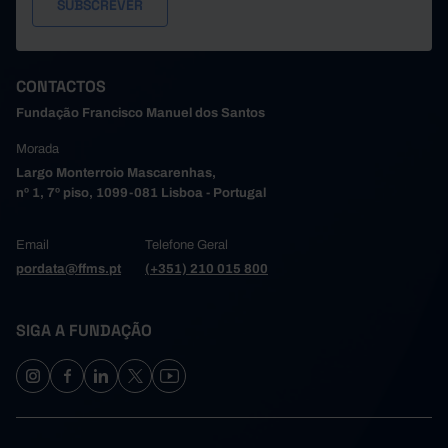
542.597
14.507
2.409
15.858
2.120
2023
551.508
25.657
1.651
9.113
3.869
2024
520.767
13.432
1.415
6.742
4.939
2025
CONTACTOS
Fundação Francisco Manuel dos Santos
Morada
Largo Monterroio Mascarenhas,
nº 1, 7º piso, 1099-081 Lisboa - Portugal
Email
Telefone Geral
pordata@ffms.pt
(+351) 210 015 800
SIGA A FUNDAÇÃO