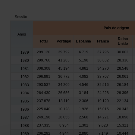
Sessão
País de origem
Anos
Reino
Total
Portugal
Espanha
França
Unido
299.120
39.792
6.719
37.795
30.002
1979
299.760
41.283
5.198
36.632
28.336
1980
308.308
45.194
4.882
34.270
28.548
1981
296.891
36.772
4.082
33.707
26.061
1982
293.537
34.209
4.546
32.516
26.184
1983
264.430
26.656
3.184
24.228
29.396
1984
237.878
18.119
2.306
19.120
22.134
1985
225.040
10.128
1.926
15.015
20.342
1986
249.198
18.055
2.568
14.221
18.098
1987
237.335
8.934
1.302
9.623
15.321
1988
206.282
4.944
2.880
7.149
10.444
1989