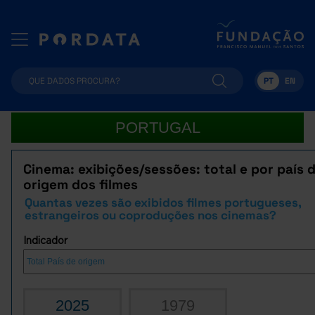
PT
EN
PORTUGAL
Cinema: exibições/sessões: total e por país 
origem dos filmes
Quantas vezes são exibidos filmes portugueses,
estrangeiros ou coproduções nos cinemas?
Indicador
2025
1979