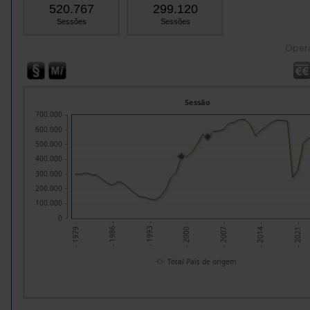
520.767
299.120
Sessões
Sessões
Oper
Sessão
700.000
600.000
500.000
400.000
300.000
200.000
100.000
0
- 2021 -
- 1986 -
- 1993 -
- 2000 -
- 2007 -
- 2014 -
- 1979 -
Total País de origem