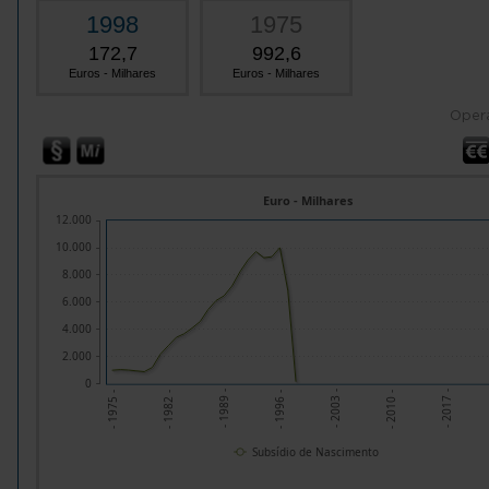
1998
1975
172,7
992,6
Euros - Milhares
Euros - Milhares
Oper
Euro - Milhares
12.000
10.000
8.000
6.000
4.000
2.000
0
- 1982 -
- 1989 -
- 1996 -
- 2003 -
- 2010 -
- 2017 -
- 1975 -
Subsídio de Nascimento