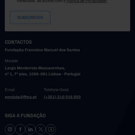
675.506,7
103.
fornecidos, de acordo com a
2017
//
Política de Privacidade*
//
//
717.528,2
111.
2018
//
//
//
794.945,7
115.
2019
//
//
//
821.616,9
140.
2020
//
//
//
785.932,6
147.
2021
//
//
//
CONTACTOS
816.873,3
136.
2022
//
//
//
985.315,2
137.
2023
//
//
//
Fundação Francisco Manuel dos Santos
1.359.171,2
146.
2024
//
//
//
Morada
Largo Monterroio Mascarenhas,
nº 1, 7º piso, 1099-081 Lisboa - Portugal
Email
Telefone Geral
pordata@ffms.pt
(+351) 210 015 800
SIGA A FUNDAÇÃO