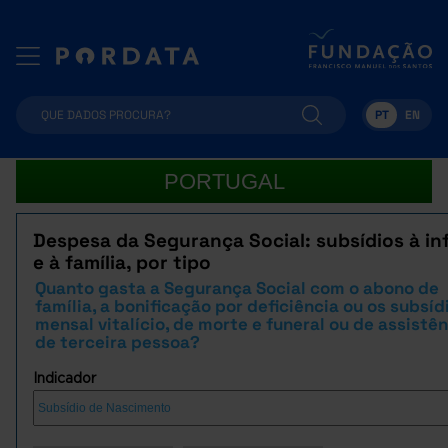
PT
EN
PORTUGAL
Despesa da Segurança Social: subsídios à in
e à família, por tipo
Quanto gasta a Segurança Social com o abono de
família, a bonificação por deficiência ou os subsíd
mensal vitalício, de morte e funeral ou de assistê
de terceira pessoa?
Indicador