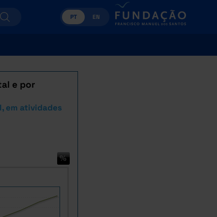
PT
EN
al e por
, em atividades