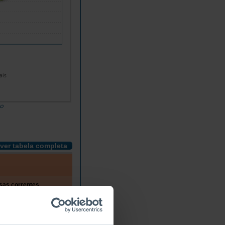
ais
do
ver tabela completa
Despesas das Câmaras Munic
as correntes
Artes do
Audiovisual e
Atividades
Atividades
Outras
espetáculo
multimédia
interdisciplinares
desportivas
59.009,5
5.228,1
80.589,9
176.808,1
7.519,8