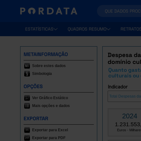
ESTATÍSTICAS
QUADROS RESUMO
RETRATO
METAINFORMAÇÃO
Despesa da
domínio cul
Sobre estes dados
Quanto gasta
Simbologia
culturais ou
OPÇÕES
Indicador
Ver Gráfico Estático
Mais opções e dados
2024
EXPORTAR
1.231.553
Exportar para Excel
Euros - Milhare
Exportar para PDF