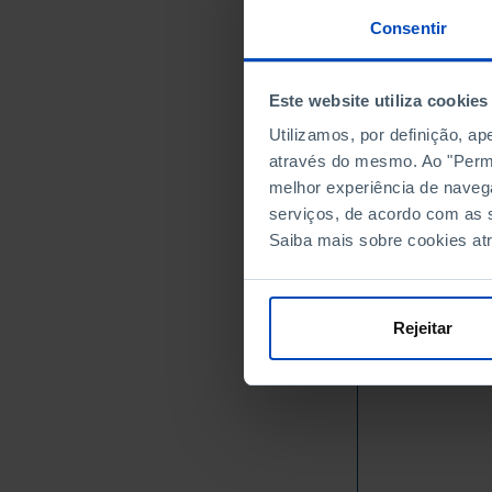
56
2014
Consentir
63
2015
64
2016
Este website utiliza cookies
74
2017
Utilizamos, por definição, a
76
2018
através do mesmo. Ao "Permit
83
2019
melhor experiência de naveg
77
2020
serviços, de acordo com as s
81
2021
Saiba mais sobre cookies at
94
2022
1.1
2023
1.2
2024
Rejeitar
Fontes/Entidades: I
Última actualização: 