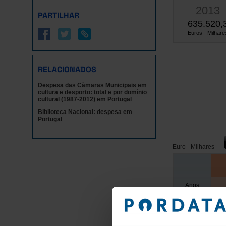
2013
PARTILHAR
635.520,
Euros - Milhare
RELACIONADOS
Despesa das Câmaras Municipais em
cultura e desporto: total e por domínio
cultural (1987-2012) em Portugal
Biblioteca Nacional: despesa em
Portugal
Euro - Milhares
Anos
63
2013