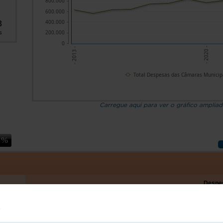
800.000
600.000
3
400.000
200.000
s
0
- 2020 -
- 2013 -
Total Despesas das Câmaras Municip
Carregue aqui para ver o gráfico amplia
Despes
Total
Património
Bibliotecas e
Livros e
Artes
Total
cultural
arquivos
publicações
visuais
5.520,3
457.260,2
51.539,3
61.835,2
8.956,9
5.773,6