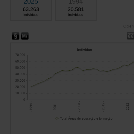
2025
1994
63.263
20.581
Indivíduos
Indivíduos
Oper
Indivíduo
70.000
60.000
50.000
40.000
30.000
20.000
10.000
0
- 2015 -
- 2008 -
- 2001 -
- 2022 -
- 1994 -
Total Áreas de educação e formação