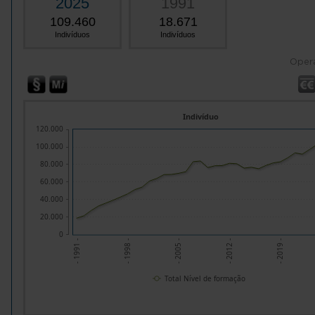
2025
1991
109.460
18.671
Indivíduos
Indivíduos
Oper
Indivíduo
120.000
100.000
80.000
60.000
40.000
20.000
0
- 1998 -
- 2005 -
- 2012 -
- 2019 -
- 1991 -
Total Nível de formação