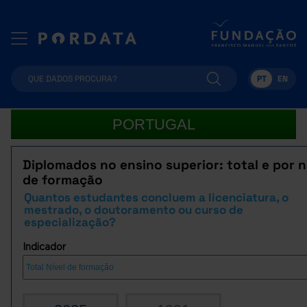
PT
EN
PORTUGAL
Diplomados no ensino superior: total e por n
de formação
Quantos estudantes concluem a licenciatura, o
mestrado, o doutoramento ou curso de
especialização?
Indicador