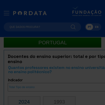
PT
EN
PORTUGAL
Docentes do ensino superior: total e por tip
ensino
Quantos professores existem no ensino universitá
no ensino politécnico?
Indicador
2024
1993