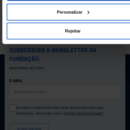
2020
38.667
23.564
15.103
2021
Personalizar
40.183
24.677
15.506
2022
41.361
25.389
15.972
2023
Rejeitar
42.395
26.077
16.318
2024
A PORDATA É UM PROJETO DA FUNDAÇÃO FRANCISCO MANUEL DOS
SANTOS.
SUBSCREVER A NEWSLETTER DA
FUNDAÇÃO
MANTENHA-SE A PAR.
E-MAIL
Autorizo o tratamento dos meus dados pessoais aqui
fornecidos, de acordo com a
Política de Privacidade*