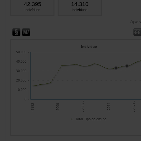
42.395
14.310
Indivíduos
Indivíduos
Oper
Indivíduo
50.000
40.000
30.000
20.000
10.000
0
- 2014 -
- 2007 -
- 2000 -
- 2021 -
- 1993 -
Total Tipo de ensino