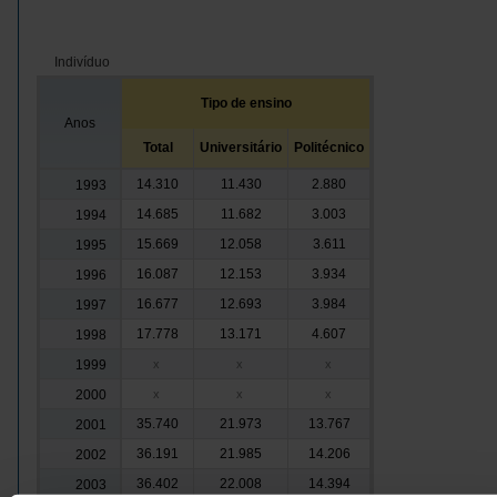
Indivíduo
Tipo de ensino
Anos
Total
Universitário
Politécnico
14.310
11.430
2.880
1993
14.685
11.682
3.003
1994
15.669
12.058
3.611
1995
16.087
12.153
3.934
1996
16.677
12.693
3.984
1997
17.778
13.171
4.607
1998
1999
x
x
x
2000
x
x
x
35.740
21.973
13.767
2001
36.191
21.985
14.206
2002
36.402
22.008
14.394
2003