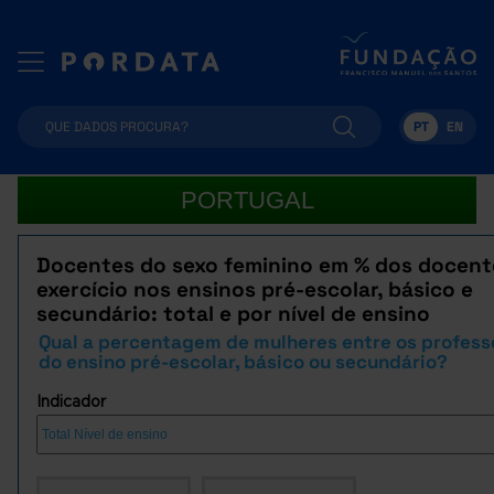
PT
EN
PORTUGAL
Docentes do sexo feminino em % dos docen
exercício nos ensinos pré-escolar, básico e
secundário: total e por nível de ensino
Qual a percentagem de mulheres entre os profess
do ensino pré-escolar, básico ou secundário?
Indicador