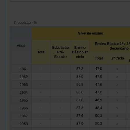
Proporção - %
Nível de ensino
Ensino Básico 2º e 3º
Anos
Educação
Ensino
Secundário
Total
Pré-
Básico 1º
Escolar
ciclo
Total
2º Ciclo
87,3
47,0
1961
-
-
x
87,0
47,0
1962
-
-
x
86,9
47,0
1963
-
-
x
86,6
47,0
1964
-
-
x
87,0
48,5
1965
-
-
x
87,3
48,4
1966
-
-
x
87,6
50,3
1967
-
-
x
87,9
50,3
1968
-
-
x