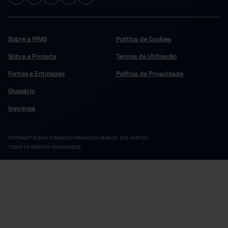
77,9
99,1
86,9
71,8
71,9
2019
78,0
99,1
87,0
71,8
72,1
2020
78,1
99,0
87,2
71,8
72,7
2021
Sobre a FFMS
Política de Cookies
78,2
99,0
87,4
71,9
72,6
2022
Sobre a Pordata
Termos de Utilização
78,4
99,0
87,8
71,9
72,9
2023
Fontes e Entidades
Política de Privacidade
78,3
99,0
88,0
71,6
72,7
2024
78,4
98,9
88,4
71,6
72,8
2025
Glossário
Imprensa
COPYRIGHT © 2024 FUNDAÇÃO FRANCISCO MANUEL DOS SANTOS.
TODOS OS DIREITOS RESERVADOS