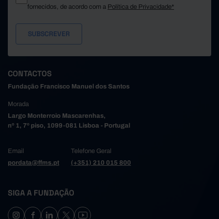
78,3
98,7
91,1
71,5
72,2
2002
fornecidos, de acordo com a
Política de Privacidade*
78,2
98,3
91,2
71,2
72,0
2003
78,1
98,3
90,5
71,3
72,4
2004
77,8
97,9
89,8
71,2
72,7
2005
75,5
98,1
89,5
67,7
70,7
2006
77,7
97,2
89,8
71,3
73,5
2007
CONTACTOS
76,6
96,5
86,8
70,8
71,9
2008
Fundação Francisco Manuel dos Santos
76,9
97,4
86,9
71,1
71,6
2009
Morada
76,8
97,3
86,6
71,2
72,2
2010
Largo Monterroio Mascarenhas,
76,7
98,7
86,3
70,9
72,3
2011
nº 1, 7º piso, 1099-081 Lisboa - Portugal
77,0
98,6
86,4
71,2
72,4
2012
77,2
98,9
86,1
71,0
71,0
2013
Email
Telefone Geral
77,4
99,1
86,1
71,2
71,5
2014
pordata@ffms.pt
(+351) 210 015 800
77,6
99,1
86,2
71,6
71,8
2015
77,8
99,1
86,6
71,7
72,1
2016
SIGA A FUNDAÇÃO
78,0
99,1
86,9
71,9
72,2
2017
78,0
99,0
86,7
72,0
72,6
2018