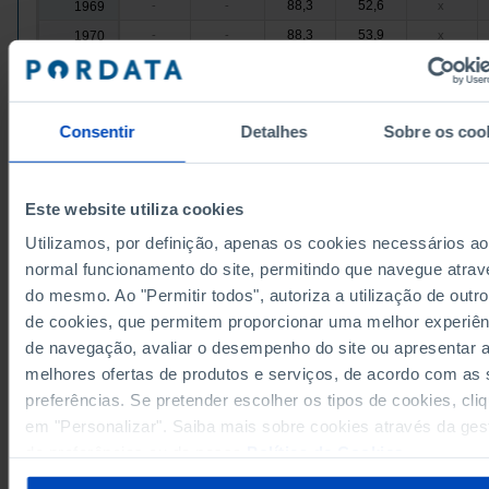
88,3
52,6
1969
-
-
x
88,3
53,9
1970
-
-
x
88,9
54,8
1971
-
-
x
89,3
57,1
62,9
1972
-
-
90,1
58,7
63,8
1973
-
-
Consentir
Detalhes
Sobre os coo
75,3
97,8
90,6
60,7
65,3
1974
74,0
97,8
91,3
60,3
66,2
1975
Este website utiliza cookies
73,2
96,8
91,5
57,8
60,8
1976
Utilizamos, por definição, apenas os cookies necessários ao
73,8
97,5
91,9
59,1
63,5
1977
normal funcionamento do site, permitindo que navegue atrav
74,6
97,4
91,9
60,3
63,8
1978
do mesmo. Ao "Permitir todos", autoriza a utilização de outro
73,5
97,3
92,1
59,1
63,2
1979
de cookies, que permitem proporcionar uma melhor experiên
Fontes/Entidades: DGEEC/MECI, PORDATA
74,9
97,6
91,8
61,7
67,1
1980
Última actualização: 2026-07-14
de navegação, avaliar o desempenho do site ou apresentar 
75,0
98,6
91,7
61,8
68,2
1981
melhores ofertas de produtos e serviços, de acordo com as
74,5
97,9
91,7
61,2
66,6
1982
preferências. Se pretender escolher os tipos de cookies, cli
75,7
97,5
91,7
63,5
68,0
1983
em "Personalizar". Saiba mais sobre cookies através da ges
75,7
99,2
92,2
64,0
68,6
1984
de preferências ou da nossa
Política de Cookies
.
RELACIONADOS
76,2
97,5
92,4
64,8
69,5
1985