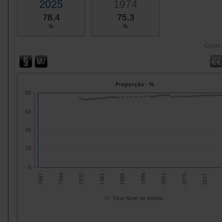
2025
1974
78,4
75,3
%
%
Oper
Proporção - %
80
60
40
20
0
- 1961 -
- 1968 -
- 1982 -
- 1989 -
- 1996 -
- 2010 -
- 2017 -
- 1975 -
- 2003 -
Total Nível de ensino