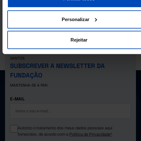
Açores: total, votantes e abstenção em Portugal
Personalizar
Rejeitar
A PORDATA É UM PROJETO DA FUNDAÇÃO FRANCISCO MANUEL DOS
SANTOS.
SUBSCREVER A NEWSLETTER DA
FUNDAÇÃO
MANTENHA-SE A PAR.
E-MAIL
Autorizo o tratamento dos meus dados pessoais aqui
fornecidos, de acordo com a
Política de Privacidade*