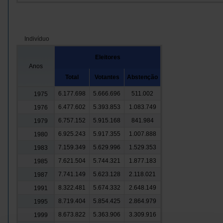
Indivíduo
Eleitores
Anos
Total
Votantes
Abstenção
6.177.698
5.666.696
511.002
1975
6.477.602
5.393.853
1.083.749
1976
6.757.152
5.915.168
841.984
1979
6.925.243
5.917.355
1.007.888
1980
7.159.349
5.629.996
1.529.353
1983
7.621.504
5.744.321
1.877.183
1985
7.741.149
5.623.128
2.118.021
1987
8.322.481
5.674.332
2.648.149
1991
8.719.404
5.854.425
2.864.979
1995
8.673.822
5.363.906
3.309.916
1999