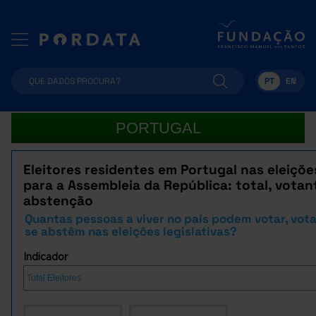
PT
EN
PORTUGAL
Eleitores residentes em Portugal nas eleiçõe
para a Assembleia da República: total, votan
abstenção
Quantas pessoas a viver no país podem votar, vot
se abstêm nas eleições legislativas?
Indicador