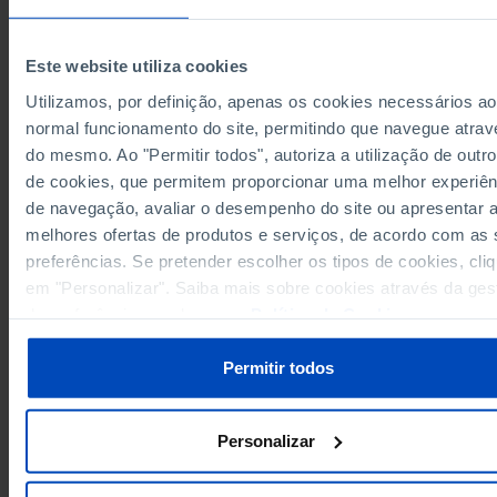
9.262.653
5.433.951
3.828.702
2026
Fontes/Entidades: SGMAI, PORDATA
Este website utiliza cookies
Última actualização: 2026-02-18
Utilizamos, por definição, apenas os cookies necessários ao
normal funcionamento do site, permitindo que navegue atrav
do mesmo. Ao "Permitir todos", autoriza a utilização de outro
de cookies, que permitem proporcionar uma melhor experiên
RELACIONADOS
de navegação, avaliar o desempenho do site ou apresentar 
Eleitores residentes no estrangeiro nas eleições para a Presidência da
melhores ofertas de produtos e serviços, de acordo com as
República: total, votantes e abstenção em Portugal
preferências. Se pretender escolher os tipos de cookies, cli
Eleitores residentes em Portugal nas eleições para a Assembleia da Repú
em "Personalizar". Saiba mais sobre cookies através da ges
total, votantes e abstenção em Portugal
de preferências ou da nossa
Política de Cookies
.
Permitir todos
Personalizar
A PORDATA É UM PROJETO DA FUNDAÇÃO FRANCISCO MANUEL DOS
SANTOS.