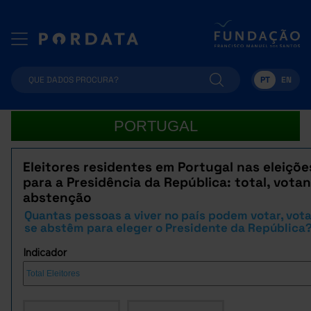
PT
EN
PORTUGAL
Eleitores residentes em Portugal nas eleiçõe
para a Presidência da República: total, votan
abstenção
Quantas pessoas a viver no país podem votar, vot
se abstêm para eleger o Presidente da República
Indicador