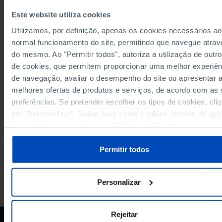
Última actualização: 2024-06-26
Este website utiliza cookies
Utilizamos, por definição, apenas os cookies necessários ao
normal funcionamento do site, permitindo que navegue atrav
do mesmo. Ao "Permitir todos", autoriza a utilização de outro
RELACIONADOS
de cookies, que permitem proporcionar uma melhor experiên
Eleitores residentes no estrangeiro nas eleições para o Parlamento Euro
de navegação, avaliar o desempenho do site ou apresentar 
total, votantes e abstenção em Portugal
melhores ofertas de produtos e serviços, de acordo com as
Eleitores residentes em Portugal nas eleições para a Presidência da Repú
preferências. Se pretender escolher os tipos de cookies, cli
total, votantes e abstenção em Portugal
em "Personalizar". Saiba mais sobre cookies através da ges
de preferências ou da nossa
Política de Cookies
.
Permitir todos
A PORDATA É UM PROJETO DA FUNDAÇÃO FRANCISCO MANUEL DOS
Personalizar
SANTOS.
SUBSCREVER A NEWSLETTER DA
FUNDAÇÃO
Rejeitar