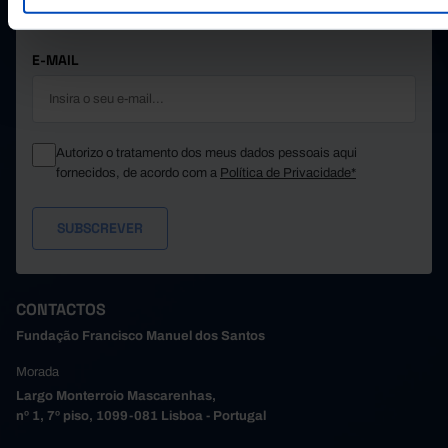
MANTENHA-SE A PAR.
E-MAIL
Autorizo o tratamento dos meus dados pessoais aqui
fornecidos, de acordo com a
Política de Privacidade*
CONTACTOS
Fundação Francisco Manuel dos Santos
Morada
Largo Monterroio Mascarenhas,
nº 1, 7º piso, 1099-081 Lisboa - Portugal