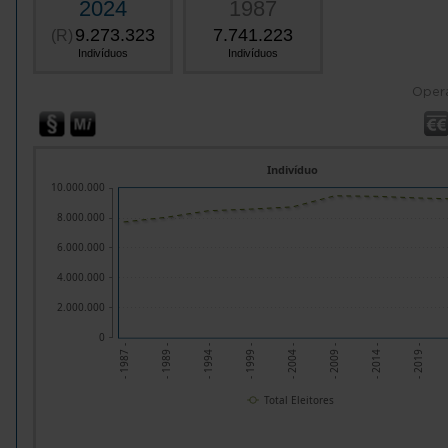
2024
1987
9.273.323
7.741.223
(R)
Indivíduos
Indivíduos
Oper
Indivíduo
10.000.000
8.000.000
6.000.000
4.000.000
2.000.000
0
- 1987 -
- 1989 -
- 1994 -
- 1999 -
- 2004 -
- 2009 -
- 2014 -
- 2019 -
Total Eleitores