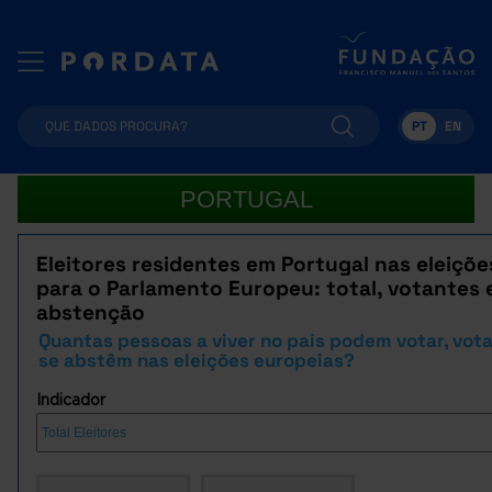
PT
EN
PORTUGAL
Eleitores residentes em Portugal nas eleiçõe
para o Parlamento Europeu: total, votantes 
abstenção
Quantas pessoas a viver no país podem votar, vot
se abstêm nas eleições europeias?
Indicador