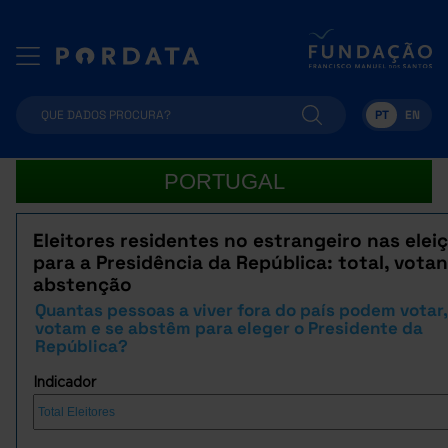
PT
EN
PORTUGAL
Eleitores residentes no estrangeiro nas elei
para a Presidência da República: total, votan
abstenção
Quantas pessoas a viver fora do país podem votar,
votam e se abstêm para eleger o Presidente da
República?
Indicador