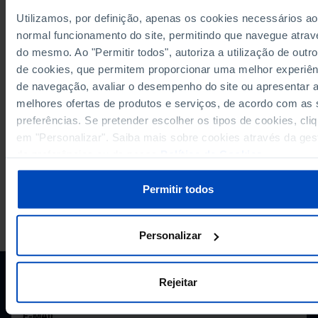
Utilizamos, por definição, apenas os cookies necessários ao
normal funcionamento do site, permitindo que navegue atrav
RELACIONADOS
do mesmo. Ao "Permitir todos", autoriza a utilização de outro
Votos de residentes no estrangeiro nas eleições para a Presidência da
de cookies, que permitem proporcionar uma melhor experiên
República: total, válidos, brancos e nulos em Portugal
de navegação, avaliar o desempenho do site ou apresentar 
Eleitores residentes no estrangeiro nas eleições para a Assembleia da
República: total, votantes e abstenção em Portugal
melhores ofertas de produtos e serviços, de acordo com as
preferências. Se pretender escolher os tipos de cookies, cli
em "Personalizar". Saiba mais sobre cookies através da ges
de preferências ou da nossa
Política de Cookies
.
Permitir todos
A PORDATA É UM PROJETO DA FUNDAÇÃO FRANCISCO MANUEL DOS
SANTOS.
Personalizar
SUBSCREVER A NEWSLETTER DA
FUNDAÇÃO
Rejeitar
MANTENHA-SE A PAR.
E-MAIL