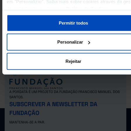
em "Personalizar". Saiba mais sobre cookies através da ges
69.898
9.582
3.675
8.290
2.521
2024
de preferências ou da nossa
Política de Cookies
.
Permitir todos
RELACIONADOS
Sociedades: total e por setor de atividade económica em Portugal
Personalizar
Salário médio mensal dos trabalhadores por conta de outrem das Indústri
Transformadoras: remuneração base e ganho por sexo em Portugal
Rejeitar
A PORDATA É UM PROJETO DA FUNDAÇÃO FRANCISCO MANUEL DOS
SANTOS.
SUBSCREVER A NEWSLETTER DA
FUNDAÇÃO
MANTENHA-SE A PAR.