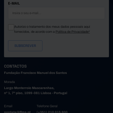
E-MAIL
Autorizo o tratamento dos meus dados pessoais aqui
fornecidos, de acordo com a
Política de Privacidade*
CONTACTOS
Fundação Francisco Manuel dos Santos
Morada
Largo Monterroio Mascarenhas,
nº 1, 7º piso, 1099-081 Lisboa - Portugal
Email
Telefone Geral
pordata@ffms.pt
(+351) 210 015 800