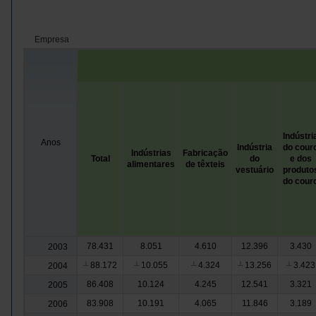
Empresa
Indústri
Anos
Indústria
do cour
Indústrias
Fabricação
Total
do
e dos
alimentares
de têxteis
vestuário
produto
do cour
78.431
8.051
4.610
12.396
3.430
2003
88.172
10.055
4.324
13.256
3.423
2004
┴
┴
┴
┴
┴
86.408
10.124
4.245
12.541
3.321
2005
83.908
10.191
4.065
11.846
3.189
2006