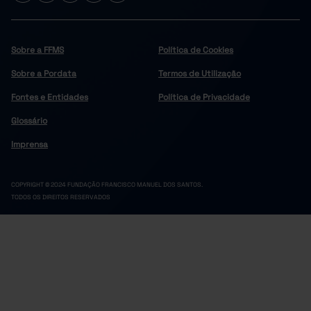
5.664
3.518
3.589
2.634
916
2020
5.587
3.485
3.547
2.635
917
2021
Sobre a FFMS
Política de Cookies
5.540
3.475
3.534
2.631
915
2022
5.490
3.452
3.509
2.628
917
2023
Sobre a Pordata
Termos de Utilização
5.438
3.426
3.499
2.619
915
2024
Fontes e Entidades
Política de Privacidade
5.405
3.418
3.486
2.613
915
2025
Glossário
Imprensa
COPYRIGHT © 2024 FUNDAÇÃO FRANCISCO MANUEL DOS SANTOS.
TODOS OS DIREITOS RESERVADOS