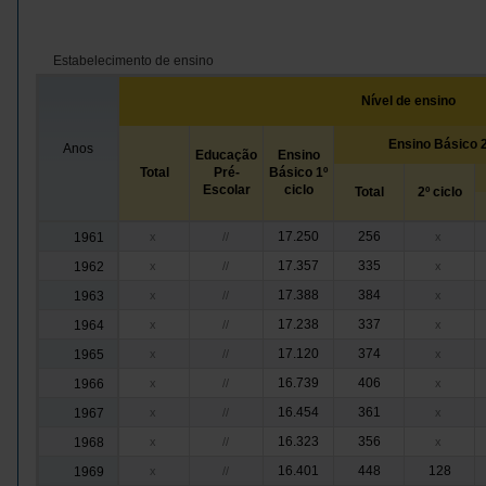
Estabelecimento de ensino
Nível de ensino
Ensino Básico 2
Anos
Educação
Ensino
Total
Pré-
Básico 1º
Escolar
ciclo
Total
2º ciclo
17.250
256
1961
x
//
x
17.357
335
1962
x
//
x
17.388
384
1963
x
//
x
17.238
337
1964
x
//
x
17.120
374
1965
x
//
x
16.739
406
1966
x
//
x
16.454
361
1967
x
//
x
16.323
356
1968
x
//
x
16.401
448
128
1969
x
//