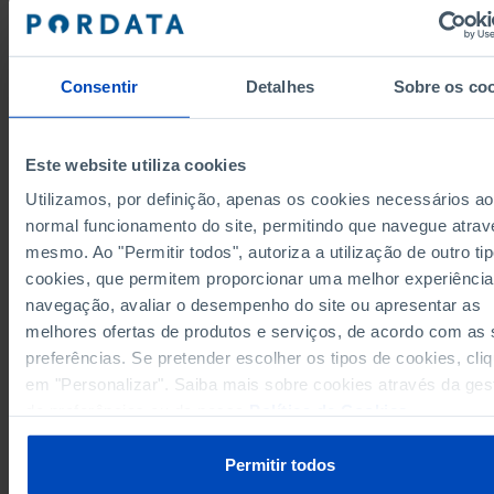
1
0
1971
6
0
1972
28
0
1973
Consentir
Detalhes
Sobre os co
110
3
1974
57
116
1975
Este website utiliza cookies
979
25
1976
380
474
1977
Utilizamos, por definição, apenas os cookies necessários ao
normal funcionamento do site, permitindo que navegue atrav
405
700
1978
Fontes/Entidades: INPI/MJ-MECI-ME, PORDATA
mesmo. Ao "Permitir todos", autoriza a utilização de outro ti
830
284
1979
Última actualização: 2026-05-12
cookies, que permitem proporcionar uma melhor experiência
1.547
438
1980
navegação, avaliar o desempenho do site ou apresentar as
1.863
358
1981
melhores ofertas de produtos e serviços, de acordo com as
1.696
660
1982
preferências. Se pretender escolher os tipos de cookies, cli
1.691
1.114
1983
em "Personalizar". Saiba mais sobre cookies através da ges
RELACIONADOS
1.433
518
1984
de preferências ou da nossa
Política de Cookies
.
Balança de pagamentos tecnológica: total e por componentes em Portuga
1.910
859
1985
Permitir todos
2.217
2.737
1986
2.384
1.482