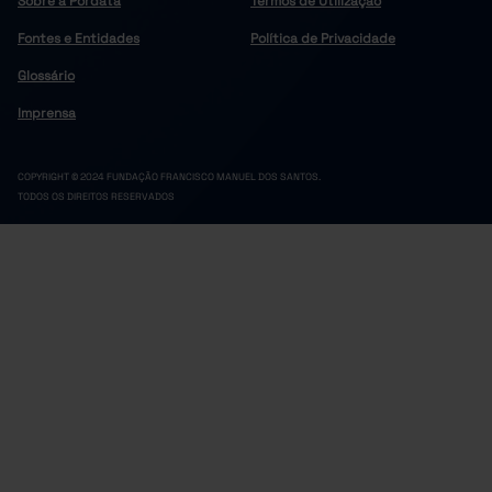
Sobre a Pordata
Termos de Utilização
70
31
2021
Fontes e Entidades
Política de Privacidade
75
29
2022
Glossário
65
42
2023
Imprensa
96
47
2024
104
32
2025
COPYRIGHT © 2024 FUNDAÇÃO FRANCISCO MANUEL DOS SANTOS.
TODOS OS DIREITOS RESERVADOS