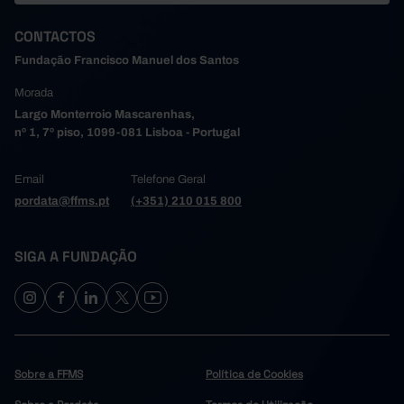
67
121
2004
CONTACTOS
66
78
2005
83
54
2006
Fundação Francisco Manuel dos Santos
61
72
2007
Morada
50
52
2008
Largo Monterroio Mascarenhas,
57
33
2009
nº 1, 7º piso, 1099-081 Lisboa - Portugal
63
27
2010
Email
Telefone Geral
112
75
2011
pordata@ffms.pt
(+351) 210 015 800
110
96
2012
125
66
2013
117
57
SIGA A FUNDAÇÃO
2014
123
71
2015
127
63
2016
45
20
2017
49
17
2018
Sobre a FFMS
Política de Cookies
128
28
2019
289
25
2020