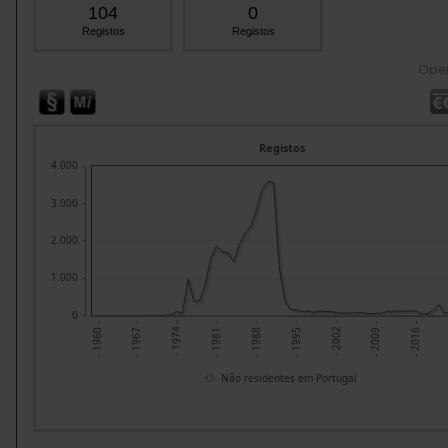
104
0
Registos
Registos
Ope
Registos
4.000
3.000
2.000
1.000
0
- 2009 -
- 1967 -
- 2016 -
- 1974 -
- 1981 -
- 1988 -
- 1995 -
- 2002 -
- 1960 -
Não residentes em Portugal