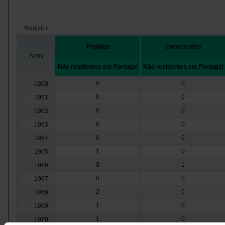
Registos
Pedidos
Concessões
Anos
Não residentes em Portugal
Não residentes em Portugal
0
0
1960
0
0
1961
0
0
1962
0
0
1963
0
0
1964
1
0
1965
0
1
1966
0
0
1967
2
0
1968
1
0
1969
1
0
1970