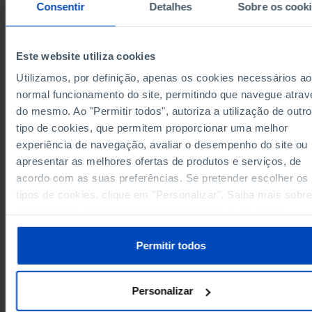
Consentir
Detalhes
Sobre os cook
174
142
41
18
40
2003
168
156
76
21
39
2004
202
208
82
22
62
2005
Este website utiliza cookies
236
139
80
19
67
2006
Utilizamos, por definição, apenas os cookies necessários ao
307
182
70
22
90
2007
normal funcionamento do site, permitindo que navegue atrav
464
184
84
25
99
2008
do mesmo. Ao "Permitir todos", autoriza a utilização de outro
Fontes/Entidades: INPI/MJ-MECI-ME, PORDATA
666
180
113
24
16
tipo de cookies, que permitem proporcionar uma melhor
2009
Última actualização: 2026-05-12
experiência de navegação, avaliar o desempenho do site ou
591
174
81
28
10
2010
apresentar as melhores ofertas de produtos e serviços, de
660
144
81
26
10
2011
acordo com as suas preferências. Se pretender escolher os
693
139
76
30
12
2012
tipos de cookies, clique em "Personalizar". Saiba mais sobre
742
162
95
26
15
2013
RELACIONADOS
cookies através da gestão de preferências ou da nossa
812
139
113
22
15
2014
Política de Cookies
.
Pessoal (ETI) em atividades de investigação e desenvolvimento (I&D): tota
1.055
115
141
46
16
2015
do setor empresas em Portugal
Permitir todos
812
87
157
59
17
2016
A carregar conteúdo...
711
89
150
68
19
2017
Personalizar
724
90
221
90
25
2018