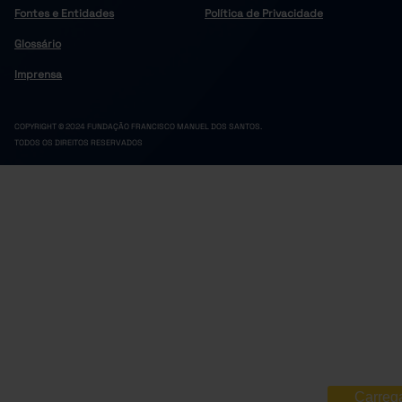
Fontes e Entidades
Política de Privacidade
Glossário
Imprensa
COPYRIGHT © 2024 FUNDAÇÃO FRANCISCO MANUEL DOS SANTOS.
TODOS OS DIREITOS RESERVADOS
Carreg