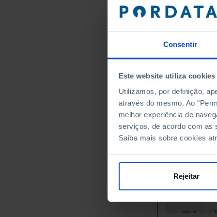
5
1986
6
1988
7
1990
9
1992
Consentir
1
1995
1
1997
Este website utiliza cookies
1
1999
Utilizamos, por definição, a
1
2001
através do mesmo. Ao "Permit
2
2003
melhor experiência de naveg
2
2005
serviços, de acordo com as s
2
2007
Saiba mais sobre cookies at
4
2008
┴
3
2009
4
2010
Rejeitar
4
2011
4
2012
3
2013
┴