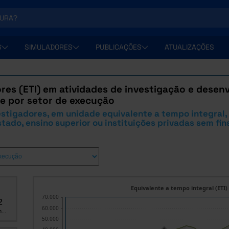
S
SIMULADORES
PUBLICAÇÕES
ATUALIZAÇÕES
res (ETI) em atividades de investigação e desen
l e por setor de execução
stigadores, em unidade equivalente a tempo integral,
tado, ensino superior ou instituições privadas sem fin
Equivalente a tempo integral (ETI)
70.000
2
60.000
...
50.000