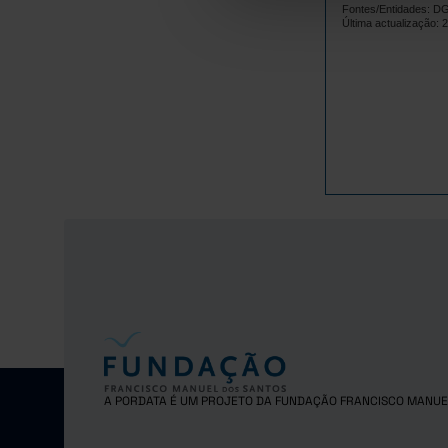
Fontes/Entidades: 
3
2014
Última actualização: 
3
2015
4
2016
4
2017
4
2018
5
2019
2020
(R)
5
2021
5
2022
6
2023
6
2024
2025
Pro
A PORDATA É UM PROJETO DA FUNDAÇÃO FRANCISCO MANUE