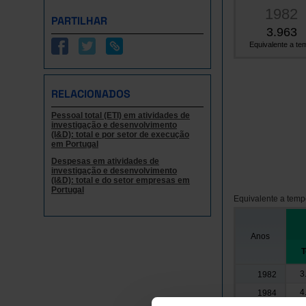
1982
PARTILHAR
3.963
Equivalente a tem
RELACIONADOS
Pessoal total (ETI) em atividades de
investigação e desenvolvimento
(I&D): total e por setor de execução
em Portugal
Despesas em atividades de
investigação e desenvolvimento
(I&D): total e do setor empresas em
Portugal
Equivalente a tempo
Anos
T
3
1982
4
1984