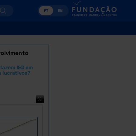
PT
EN
volvimento
 fazem I&D em
s lucrativos?