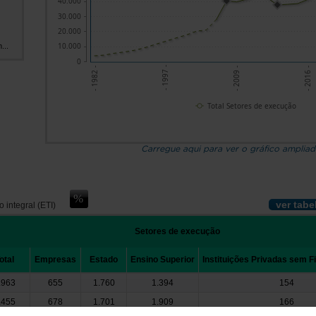
40.000
30.000
20.000
10.000
...
0
- 1997 -
- 2009 -
- 2016 -
- 1982 -
Total Setores de execução
Carregue aqui para ver o gráfico amplia
ver tabe
 integral (ETI)
Setores de execução
otal
Empresas
Estado
Ensino Superior
Instituições Privadas sem F
.963
655
1.760
1.394
154
.455
678
1.701
1.909
166