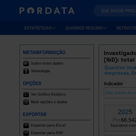
ESTATÍSTICAS
QUADROS RESUMO
RETRATO
METAINFORMAÇÃO
Investigado
(I&D): tota
Sobre estes dados
Quantos inve
Simbologia
empresas, Es
OPÇÕES
Indicador
Ver Gráfico Estático
Mais opções e dados
2025
EXPORTAR
66.54
Pro
Exportar para Excel
Equivalente a tem
Exportar para PDF