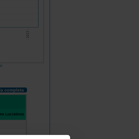
- 2023 -
do
la completa
ins Lucrativos