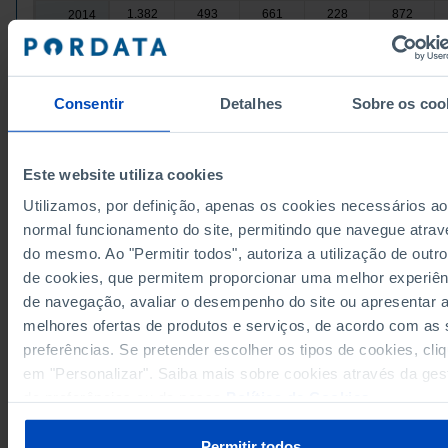
1.382
493
661
228
872
2014
1.306
458
632
216
814
2015
1.271
443
618
210
777
2016
1.126
411
542
173
657
2017
Consentir
Detalhes
Sobre os coo
1.087
403
527
157
611
2018
963
364
448
151
517
2019
Este website utiliza cookies
886
350
410
126
419
2020
888
349
413
126
397
Utilizamos, por definição, apenas os cookies necessários ao
2021
normal funcionamento do site, permitindo que navegue atrav
840
393
447
384
2022
┴
┴
┴
┴
//
┴
Fontes/Entidades: INE, PORDATA
do mesmo. Ao "Permitir todos", autoriza a utilização de outro
838
407
431
353
2023
//
Última actualização: 2025-10-10
de cookies, que permitem proporcionar uma melhor experiên
860
437
423
336
2024
//
de navegação, avaliar o desempenho do site ou apresentar 
melhores ofertas de produtos e serviços, de acordo com as
preferências. Se pretender escolher os tipos de cookies, cli
em "Personalizar". Saiba mais sobre cookies através da ges
RELACIONADOS
de preferências ou da nossa
Política de Cookies
.
Jornais e outras publicações periódicas: circulação total, exemplares ve
e exemplares distribuídos gratuitamente por tipo de publicação em Portug
Permitir todos