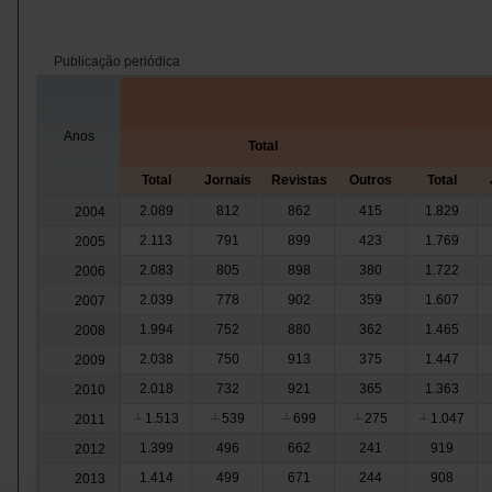
Publicação periódica
Anos
Total
Total
Jornais
Revistas
Outros
Total
2.089
812
862
415
1.829
2004
2.113
791
899
423
1.769
2005
2.083
805
898
380
1.722
2006
2.039
778
902
359
1.607
2007
1.994
752
880
362
1.465
2008
2.038
750
913
375
1.447
2009
2.018
732
921
365
1.363
2010
1.513
539
699
275
1.047
2011
┴
┴
┴
┴
┴
1.399
496
662
241
919
2012
1.414
499
671
244
908
2013