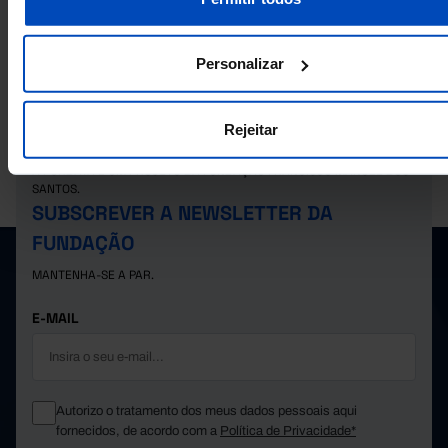
Indivíduos com 16 e mais anos que utilizam computador e Internet em % do
de indivíduos: por sexo em Portugal
Personalizar
Rejeitar
A PORDATA É UM PROJETO DA FUNDAÇÃO FRANCISCO MANUEL DOS
SANTOS.
SUBSCREVER A NEWSLETTER DA
FUNDAÇÃO
MANTENHA-SE A PAR.
E-MAIL
Autorizo o tratamento dos meus dados pessoais aqui
fornecidos, de acordo com a
Política de Privacidade*