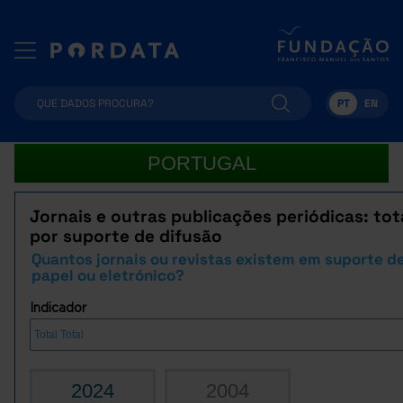
PT
EN
PORTUGAL
Jornais e outras publicações periódicas: tot
por suporte de difusão
Quantos jornais ou revistas existem em suporte d
papel ou eletrónico?
Indicador
2024
2004