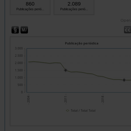
860
2.089
Publicações perió...
Publicações perió...
Oper
Publicação periódica
3.000
2.500
2.000
1.500
1.000
500
0
- 2018 -
- 2011 -
- 2004 -
Total / Total Total