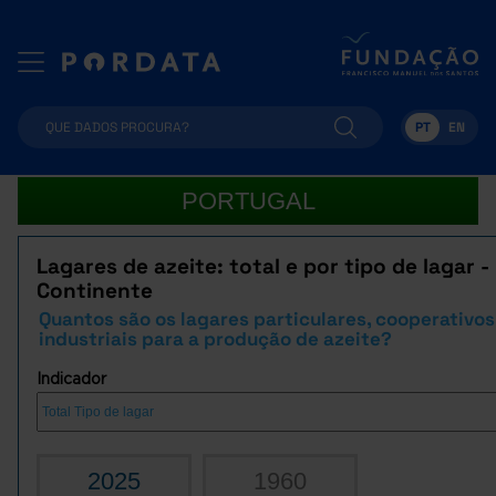
PT
EN
PORTUGAL
Lagares de azeite: total e por tipo de lagar -
Continente
Quantos são os lagares particulares, cooperativos
industriais para a produção de azeite?
Indicador
2025
1960