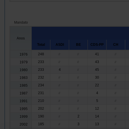
Mandato
Anos
Total
ASDI
BE
CDS-PP
CH
248
41
1976
//
//
//
233
43
1979
//
//
//
233
4
45
1980
//
//
232
30
1983
//
//
//
234
22
1985
//
//
//
231
4
1987
//
//
//
210
5
1991
//
//
//
202
12
1995
//
//
//
190
2
14
1999
//
//
185
3
13
2002
//
//