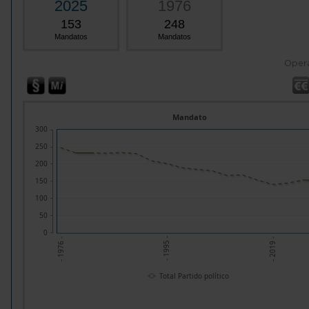
2025
1976
153
248
Mandatos
Mandatos
Oper
Mandato
300
250
200
150
100
50
0
- 2019 -
- 1995 -
- 1976 -
Total Partido político