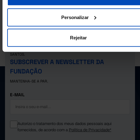
político ou coligação em Portugal
Personalizar
Rejeitar
A PORDATA É UM PROJETO DA FUNDAÇÃO FRANCISCO MANUEL DOS
SANTOS.
SUBSCREVER A NEWSLETTER DA
FUNDAÇÃO
MANTENHA-SE A PAR.
E-MAIL
Autorizo o tratamento dos meus dados pessoais aqui
fornecidos, de acordo com a
Política de Privacidade*