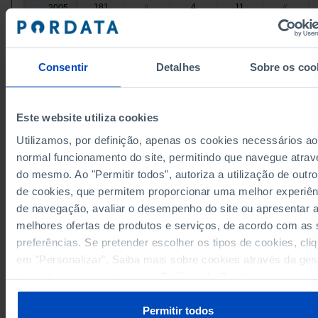
181
4
11
2005
//
//
167
10
17
2009
//
//
169
4
19
2011
//
//
154
13
11
2015
//
//
Consentir
Detalhes
Sobre os coo
141
10
2
1
2019
//
145
2
0
11
2022
//
Este website utiliza cookies
154
2
2
37
2024
//
Utilizamos, por definição, apenas os cookies necessários ao
153
0
2
42
2025
//
normal funcionamento do site, permitindo que navegue atrav
Fontes/Entidades: AR, PORDATA
do mesmo. Ao "Permitir todos", autoriza a utilização de outro
Última actualização: 2025-11-26
de cookies, que permitem proporcionar uma melhor experiên
de navegação, avaliar o desempenho do site ou apresentar 
melhores ofertas de produtos e serviços, de acordo com as
preferências. Se pretender escolher os tipos de cookies, cli
RELACIONADOS
em "Personalizar". Saiba mais sobre cookies através da ges
de preferências ou da nossa
Política de Cookies
.
Mandatos nas eleições para a Assembleia da República: deputados do se
feminino por partido político em Portugal
Maiorias absolutas nas eleições para as Câmaras Municipais: total e por 
Permitir todos